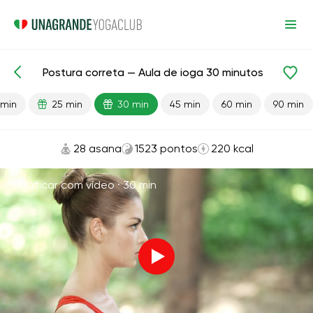
Postura correta — Aula de ioga 30 minutos
Aulas prontas
Voltar
 min
25 min
30 min
45 min
60 min
90 min
28 asana
1523 pontos
220 kcal
Praticar com vídeo ·
30 min