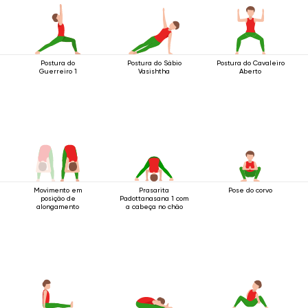
Postura do
Postura do Sábio
Postura do Cavaleiro
Guerreiro 1
Vasishtha
Aberto
Movimento em
Prasarita
Pose do corvo
posição de
Padottanasana 1 com
alongamento
a cabeça no chão