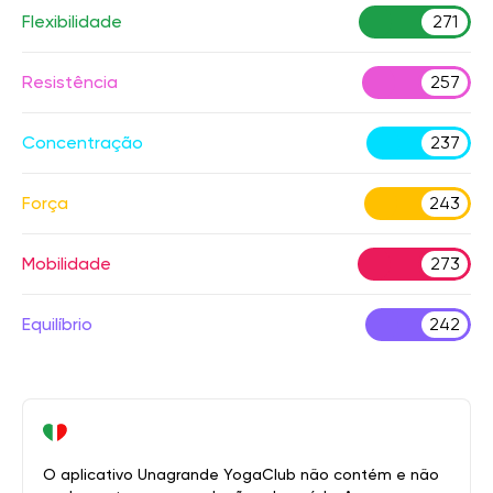
Flexibilidade
271
Resistência
257
Concentração
237
Força
243
Mobilidade
273
Equilíbrio
242
O aplicativo Unagrande YogaClub não contém e não