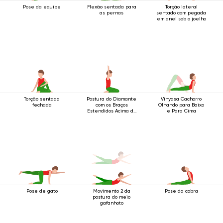
Pose da equipe
Flexão sentada para
Torção lateral
as pernas
sentado com pegada
em anel sob o joelho
Torção sentada
Postura do Diamante
Vinyasa Cachorro
fechada
com os Braços
Olhando para Baixo
Estendidos Acima da
e Para Cima
Cabeça
Pose de gato
Movimento 2 da
Pose da cobra
postura do meio
gafanhoto