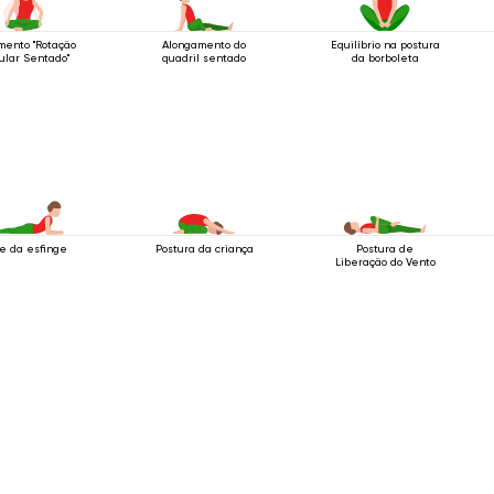
mento "Rotação
Alongamento do
Equilíbrio na postura
ular Sentado"
quadril sentado
da borboleta
e da esfinge
Postura da criança
Postura de
Liberação do Vento