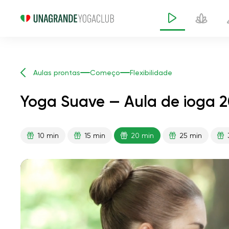
Aulas prontas
Começo
Flexibilidade
Yoga Suave — Aula de ioga 2
10 min
15 min
20 min
25 min