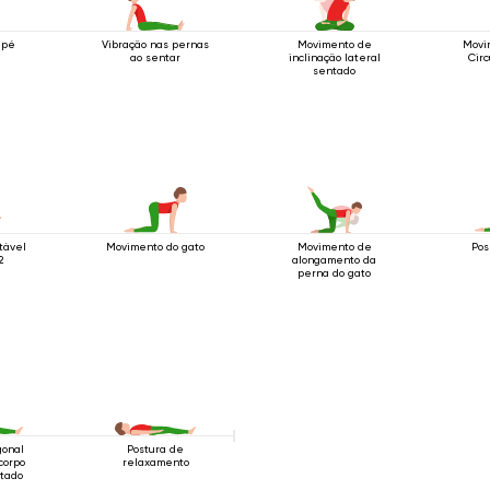
 pé
Vibração nas pernas
Movimento de
Movi
ao sentar
inclinação lateral
Circ
sentado
tável
Movimento do gato
Movimento de
Pos
2
alongamento da
perna do gato
gonal
Postura de
corpo
relaxamento
tado