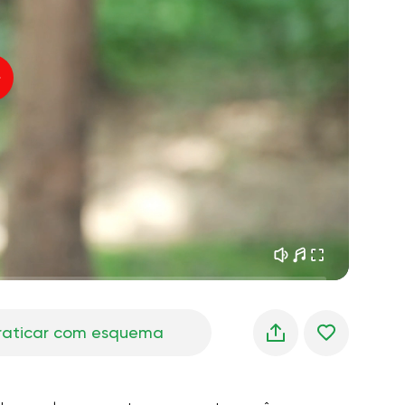
sonhos matinais
01:34
oz do instrutor
frescor da floresta
05:00
úsica
chuva de verão
02:00
silêncio da montanha
02:00
brisa do mar
02:00
a voz do vento
02:00
floresta da primavera
02:00
raticar com esquema