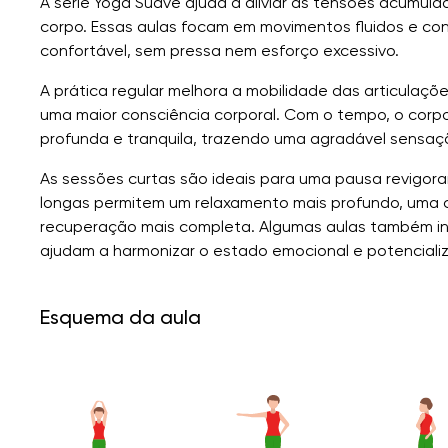
A série Yoga Suave ajuda a aliviar as tensões acumul
corpo. Essas aulas focam em movimentos fluidos e con
confortável, sem pressa nem esforço excessivo.
A prática regular melhora a mobilidade das articulaç
uma maior consciência corporal. Com o tempo, o corpo 
profunda e tranquila, trazendo uma agradável sensaçã
As sessões curtas são ideais para uma pausa revigora
longas permitem um relaxamento mais profundo, uma 
recuperação mais completa. Algumas aulas também in
ajudam a harmonizar o estado emocional e potencializa
Esquema da aula