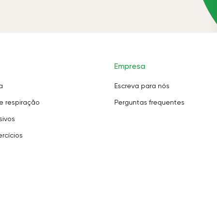
Empresa
a
Escreva para nós
e respiração
Perguntas frequentes
sivos
rcícios