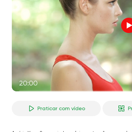
V
M
20:00
Praticar com vídeo
P