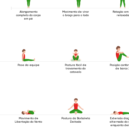
Alongamento
Movimento de virar
Rotação em
completo do corpo
o braço para o lado
relaxada
em pé
Pose da equipe
Postura fácil de
Posição confor
travamento do
de barco 
cotovelo
Movimento de
Postura da Borboleta
Extensão dia
Libertação do Vento
Deitada
alternada do 
enquanto dei