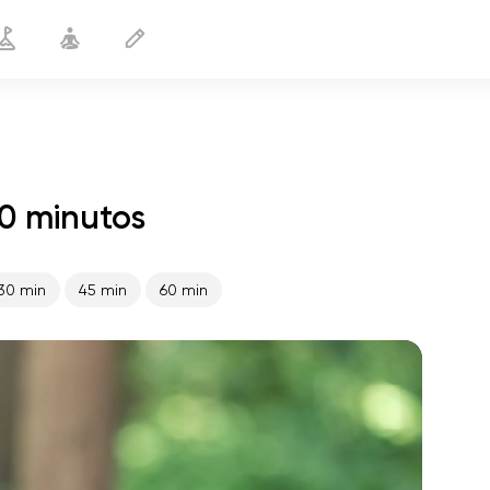
0 minutos
Yoga Suave
20 min
30 min
45 min
60 min
o voo da alma
01:44
paz interior
01:27