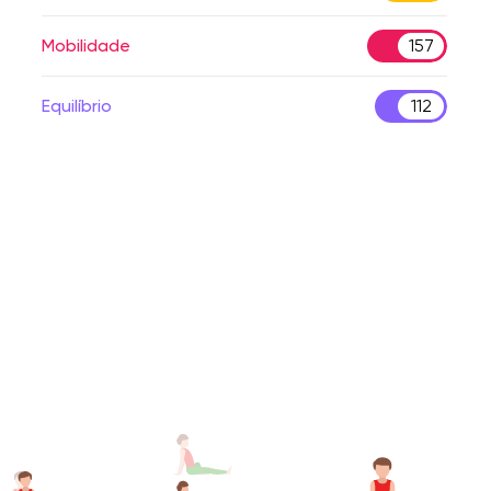
Mobilidade
157
Equilíbrio
112