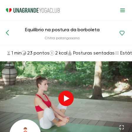
Equilíbrio na postura da borboleta
Asanas e exercícios
Posturas sentadas
Chitra patangasana
1 min
23 pontos
2 kcal
Posturas sentadas
Estát