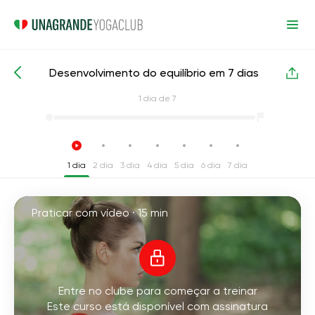
Desenvolvimento do equilíbrio em 7 dias
Cursos de yoga intensivos
Equilíbrio
1
dia de 7
1 dia
2 dia
3 dia
4 dia
5 dia
6 dia
7 dia
Praticar com vídeo ·
15 min
Entre no clube para começar a treinar
Este curso está disponível com assinatura