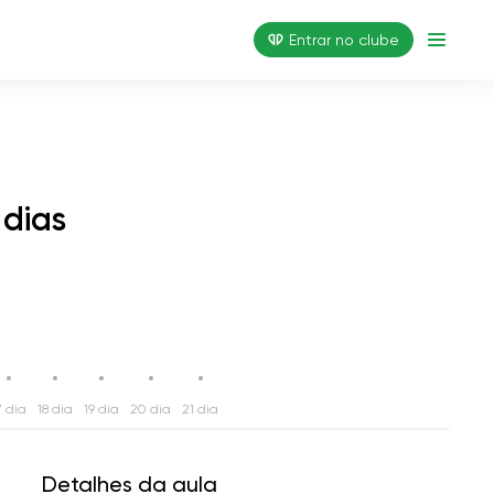
Entrar no clube
 dias
7 dia
18 dia
19 dia
20 dia
21 dia
Detalhes da aula