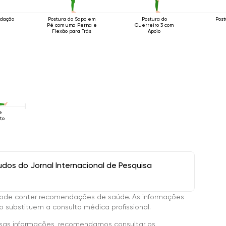
ndação
Postura do Sapo em
Postura do
Post
a
Pé com uma Perna e
Guerreiro 3 com
Flexão para Trás
Apoio
e
to
os do Jornal Internacional de Pesquisa
ode conter recomendações de saúde. As informações
 substituem a consulta médica profissional.
sas informações, recomendamos consultar os