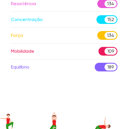
Resistência
134
Concentração
152
Força
134
Mobilidade
109
Equilíbrio
189