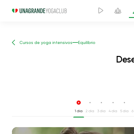
Cursos de yoga intensivos
Equilíbrio
Dese
1 dia
2 dia
3 dia
4 dia
5 dia
6