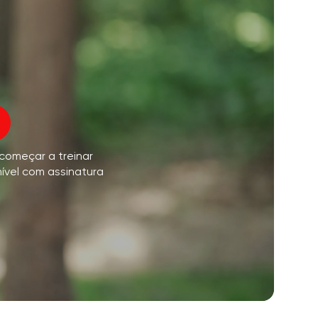
o voo da alma
01:44
paz interior
01:27
sonhos matinais
01:34
oz do instrutor
frescor da floresta
05:00
 começar a treinar
úsica
chuva de verão
02:00
nível com assinatura
silêncio da montanha
02:00
brisa do mar
02:00
a voz do vento
02:00
floresta da primavera
02:00