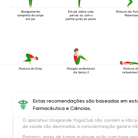
Alongamento
Em pé sobre uma
Postura de Fu
completo do corpo
perna só, com o
Poderos
em pé
joelho junto ao peito.
Posição confortável
Postura d
Postura do Grou
de barco 2
relaxamen
Estas recomendações são baseadas em estud
Farmacêutica e Ciências.
O aplicativo Unagrande YogaClub não contém e não p
de saúde são destinadas à conscientização geral e não
Portanto, antes de tomar qualquer ação com base nes