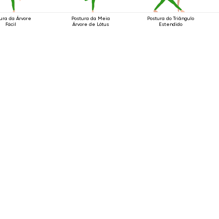
ura da Árvore
Postura da Meia
Postura do Triângulo
Fácil
Árvore de Lótus
Estendido