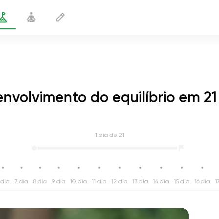
nvolvimento do equilíbrio em 21
1
dia de 21
 dia
7 dia
8 dia
9 dia
10 dia
11 dia
12 dia
13 dia
14 dia
15 dia
16 dia
1