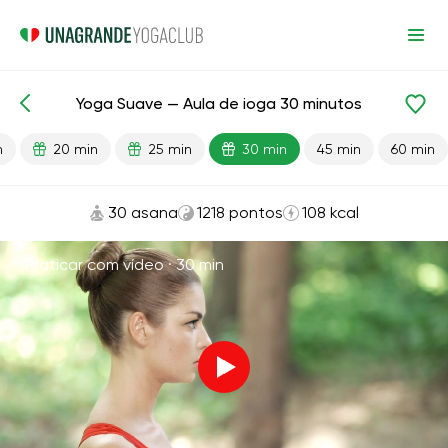
Yoga Suave — Aula de ioga 30 minutos
Aulas prontas
Começo
Flexibilidade
n
20 min
25 min
30 min
45 min
60 min
30 asana
1218 pontos
108 kcal
Praticar com vídeo ·
30 min