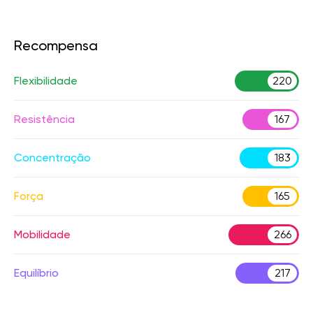
Recompensa
Flexibilidade
220
Resistência
167
Concentração
183
Força
165
Mobilidade
266
Equilíbrio
217