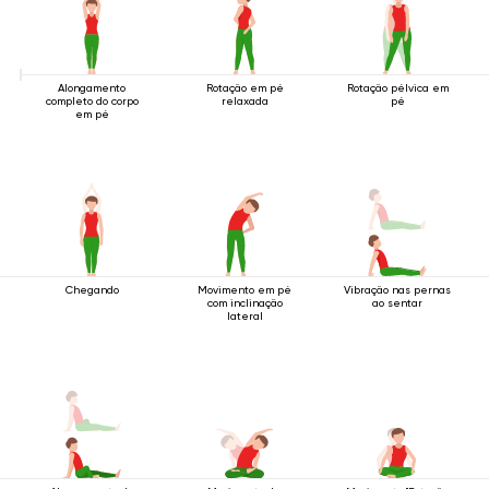
Alongamento
Rotação em pé
Rotação pélvica em
completo do corpo
relaxada
pé
em pé
Chegando
Movimento em pé
Vibração nas pernas
com inclinação
ao sentar
lateral