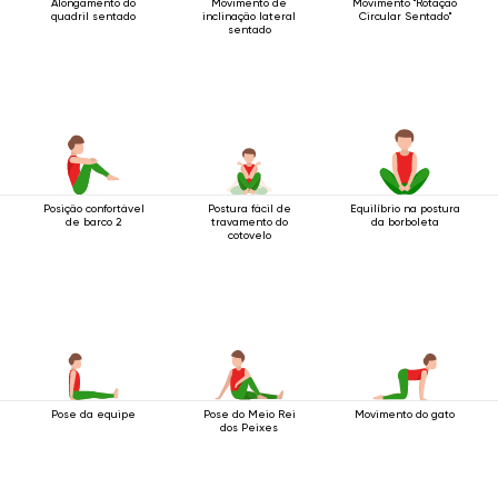
Alongamento do
Movimento de
Movimento "Rotação
quadril sentado
inclinação lateral
Circular Sentado"
sentado
Posição confortável
Postura fácil de
Equilíbrio na postura
de barco 2
travamento do
da borboleta
cotovelo
Pose da equipe
Pose do Meio Rei
Movimento do gato
dos Peixes