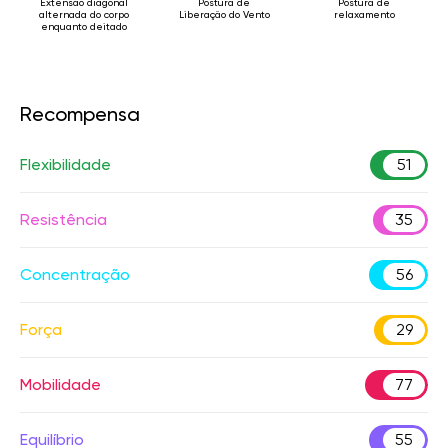
Extensão diagonal
Postura de
Postura de
alternada do corpo
Liberação do Vento
relaxamento
enquanto deitado
Recompensa
Flexibilidade
51
Resistência
35
Concentração
56
Força
29
Mobilidade
77
Equilíbrio
55