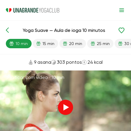
Yoga Suave — Aula de ioga 10 minutos
Aulas prontas
Começo
Flexibilidade
10 min
15 min
20 min
25 min
30 
9 asana
303 pontos
24 kcal
Praticar com vídeo ·
10 min