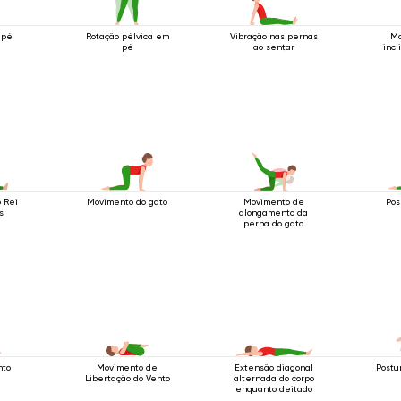
 pé
Rotação pélvica em
Vibração nas pernas
Mo
pé
ao sentar
incl
 Rei
Movimento do gato
Movimento de
Pos
s
alongamento da
perna do gato
nto
Movimento de
Extensão diagonal
Postu
Libertação do Vento
alternada do corpo
enquanto deitado