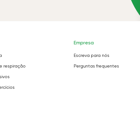
Empresa
a
Escreva para nós
e respiração
Perguntas frequentes
sivos
rcícios