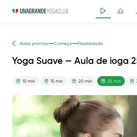
Aulas prontas
Começo
Flexibilidade
Yoga Suave — Aula de ioga 2
10 min
15 min
20 min
25 min