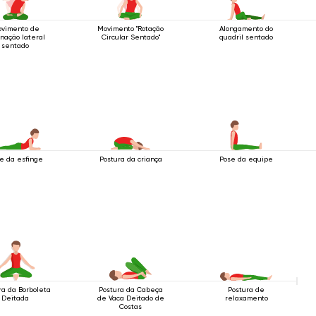
vimento de
Movimento "Rotação
Alongamento do
inação lateral
Circular Sentado"
quadril sentado
sentado
e da esfinge
Postura da criança
Pose da equipe
ra da Borboleta
Postura da Cabeça
Postura de
Deitada
de Vaca Deitado de
relaxamento
Costas