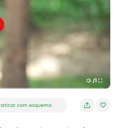
sonhos matinais
01:34
oz do instrutor
frescor da floresta
05:00
úsica
chuva de verão
02:00
silêncio da montanha
02:00
brisa do mar
02:00
a voz do vento
02:00
floresta da primavera
02:00
raticar com esquema