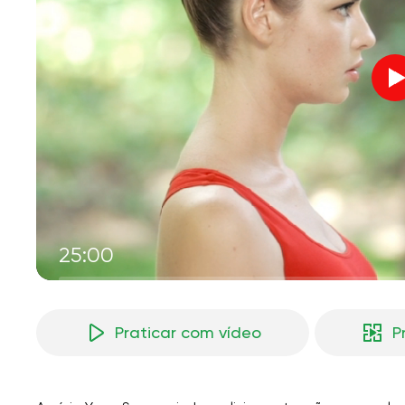
V
M
25:00
Praticar com vídeo
P