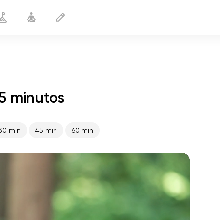
5 minutos
Yoga Suave
25 min
30 min
45 min
60 min
o voo da alma
01:44
paz interior
01:27