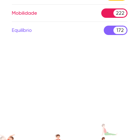
Mobilidade
222
Equilíbrio
172