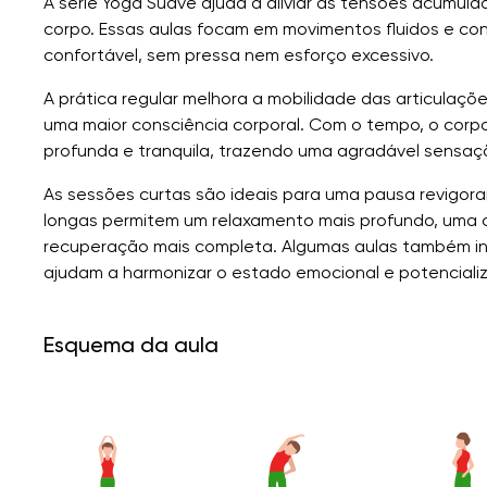
A série Yoga Suave ajuda a aliviar as tensões acumul
corpo. Essas aulas focam em movimentos fluidos e con
confortável, sem pressa nem esforço excessivo.
A prática regular melhora a mobilidade das articulaç
uma maior consciência corporal. Com o tempo, o corpo 
profunda e tranquila, trazendo uma agradável sensaçã
As sessões curtas são ideais para uma pausa revigora
longas permitem um relaxamento mais profundo, uma 
recuperação mais completa. Algumas aulas também in
ajudam a harmonizar o estado emocional e potencializa
Esquema da aula