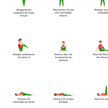
Alongamento
Movimento em pé
Rotação em
completo do corpo
com inclinação
relaxada
em pé
lateral
Posição confortável
Postura fácil de
Pose do Meio
de barco 2
travamento do
dos Peixe
cotovelo
Postura de
Postura de Torção
Pose de ca
Liberação do Vento
Deitado