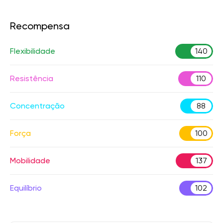
Recompensa
Flexibilidade
140
Resistência
110
Concentração
88
Força
100
Mobilidade
137
Equilíbrio
102