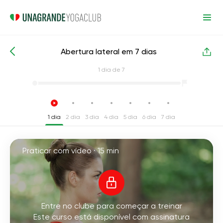
Abertura lateral em 7 dias
Cursos de yoga intensivos
Abertura de pernas
1
dia de 7
1 dia
2 dia
3 dia
4 dia
5 dia
6 dia
7 dia
Praticar com vídeo ·
15 min
Entre no clube para começar a treinar
Este curso está disponível com assinatura