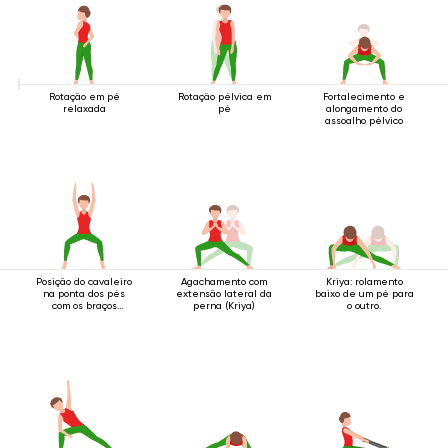
Rotação em pé
Rotação pélvica em
Fortalecimento e
relaxada
pé
alongamento do
assoalho pélvico
Posição do cavaleiro
Agachamento com
Kriya: rolamento
na ponta dos pés
extensão lateral da
baixo de um pé para
com os braços
perna (Kriya)
o outro.
estendidos acima da
cabeça