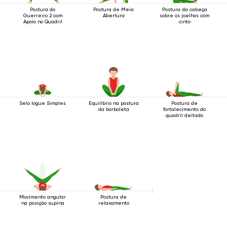
Postura do
Postura de Meia
Postura da cabeça
Guerreiro 2 com
Abertura
sobre os joelhos com
Apoio no Quadril
cinto
Selo Iogue Simples
Equilíbrio na postura
Postura de
da borboleta
fortalecimento do
quadril deitado
Movimento angular
Postura de
na posição supina
relaxamento