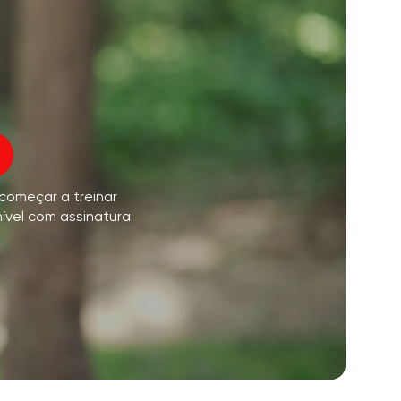
o voo da alma
01:44
paz interior
01:27
sonhos matinais
01:34
oz do instrutor
frescor da floresta
05:00
 começar a treinar
úsica
chuva de verão
02:00
nível com assinatura
silêncio da montanha
02:00
brisa do mar
02:00
a voz do vento
02:00
floresta da primavera
02:00