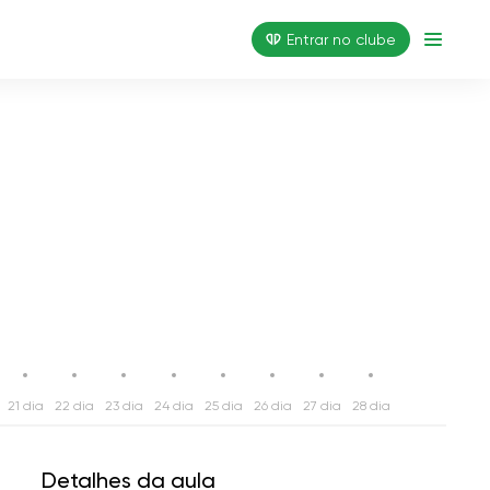
Entrar no clube
21 dia
22 dia
23 dia
24 dia
25 dia
26 dia
27 dia
28 dia
Detalhes da aula