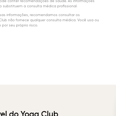
ode conter recomendações de saúde. As informações
 substituem a consulta médica profissional.
sas informações, recomendamos consultar os
Club não fornece qualquer consulta médica. Você usa ou
por seu próprio risco.
vel do Yoga Club