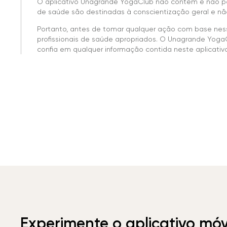
O aplicativo Unagrande YogaClub não contém e não p
de saúde são destinadas à conscientização geral e não
Portanto, antes de tomar qualquer ação com base nes
profissionais de saúde apropriados. O Unagrande Yoga
confia em qualquer informação contida neste aplicativo 
Experimente o aplicativo mó