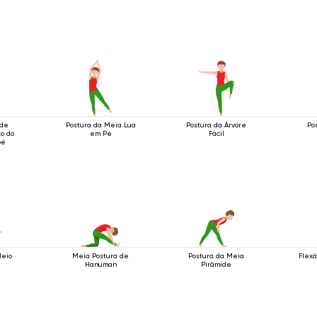
 de
Postura da Meia Lua
Postura da Árvore
Po
to do
em Pé
Fácil
pé
Meio
Meia Postura de
Postura da Meia
Flexã
Hanuman
Pirâmide