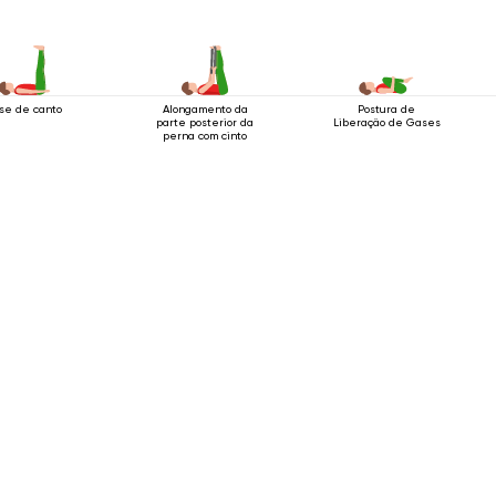
se de canto
Alongamento da
Postura de
parte posterior da
Liberação de Gases
perna com cinto