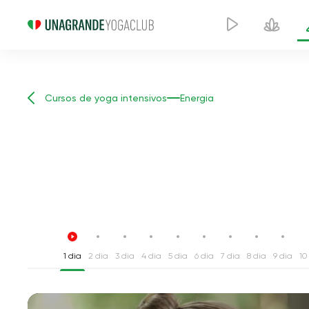
Cursos de yoga intensivos
Energia
1 dia
2 dia
3 dia
4 dia
5 dia
6 dia
7 dia
8 dia
9 dia
10