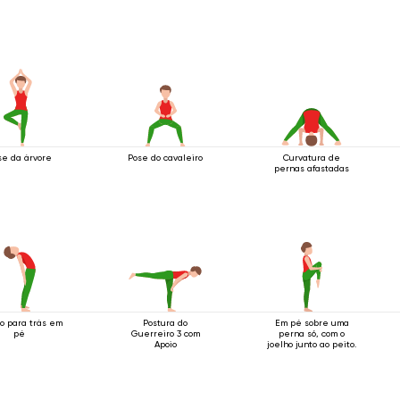
se da árvore
Pose do cavaleiro
Curvatura de
pernas afastadas
o para trás em
Postura do
Em pé sobre uma
pé
Guerreiro 3 com
perna só, com o
Apoio
joelho junto ao peito.