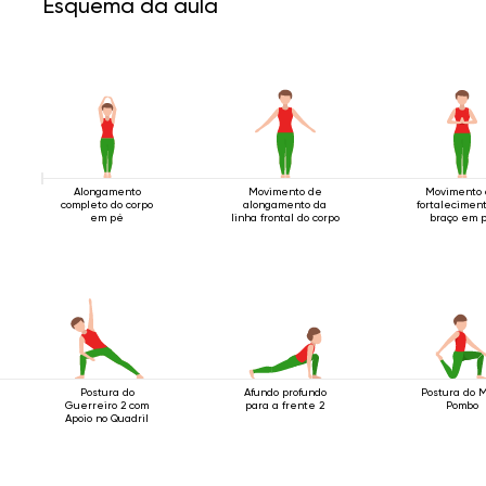
Esquema da aula
Alongamento
Movimento de
Movimento
completo do corpo
alongamento da
fortalecimen
em pé
linha frontal do corpo
braço em 
Postura do
Afundo profundo
Postura do 
Guerreiro 2 com
para a frente 2
Pombo
Apoio no Quadril