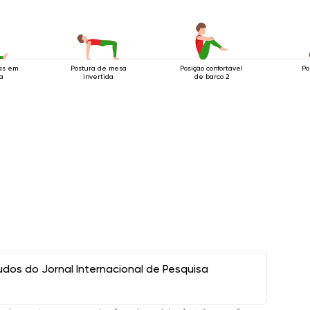
rás em
Postura de mesa
Posição confortável
Po
a
invertida
de barco 2
os do Jornal Internacional de Pesquisa