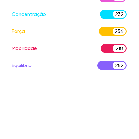
Concentração
232
Força
254
Mobilidade
218
Equilíbrio
282