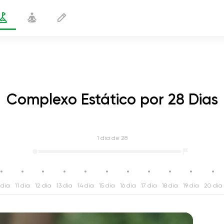
Complexo Estático por 28 Dias
1
dia de 28
 dia
11 dia
12 dia
13 dia
14 dia
15 dia
16 dia
17 dia
18 dia
19 dia
20 dia