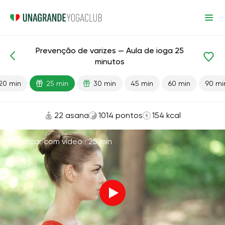
Prevenção de varizes — Aula de ioga 25
Aulas prontas
Varizes
minutos
20 min
25 min
30 min
45 min
60 min
90 mi
22 asana
1014 pontos
154 kcal
Praticar com vídeo ·
25 min