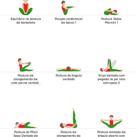
Equilíbrio na postura
Posição confortável
Postura Sábia
da borboleta
de barco 1
Marichi 1
Postura de
Postura do ângulo
Kriya deitado com
alongamento de
sentado
pegada no pé reto
uma perna sentado
com apoio 3
com cinto
Postura do Meio
Postura de
Postura deitada de
Sapo Deitado de
alongamento da
ângulo aberto com