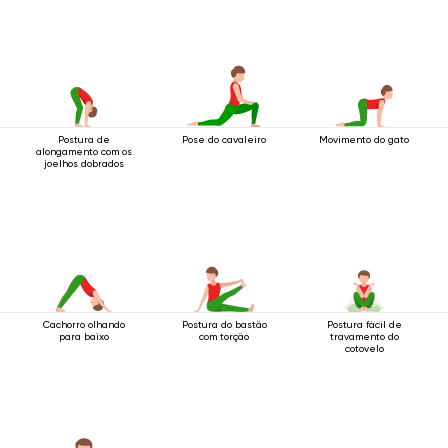
Postura de
Pose do cavaleiro
Movimento do gato
alongamento com os
joelhos dobrados
Cachorro olhando
Postura do bastão
Postura fácil de
para baixo
com torção
travamento do
cotovelo