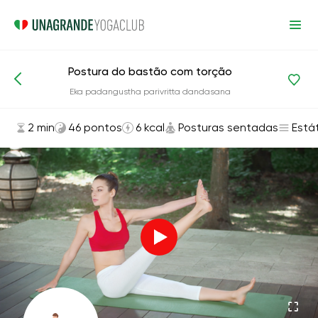
Postura do bastão com torção
Asanas e exercícios
Posturas sentadas
Eka padangustha parivritta dandasana
2 min
46 pontos
6 kcal
Posturas sentadas
Está