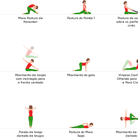
Meia Postura de
Postura do Pombo 1
Postura da c
Hanuman
sobre os joelh
cinto
Movimento de torção
Movimento do gato
Vinyasa Cach
com inclinação para
Olhando para 
a frente sentado
e Para Ci
Flexão de braço
Postura do Meio
Movimento de 
deitado de bruços
Sapo
deitado