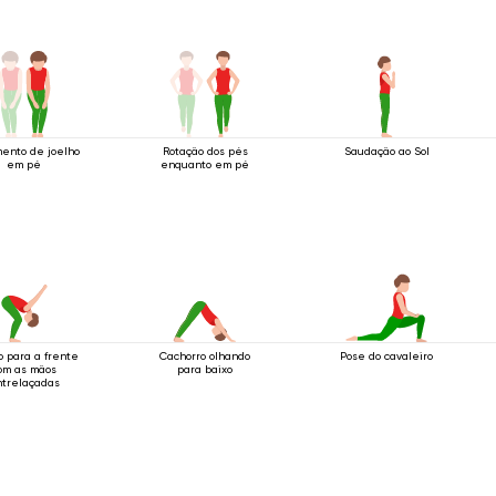
ento de joelho
Rotação dos pés
Saudação ao Sol
em pé
enquanto em pé
o para a frente
Cachorro olhando
Pose do cavaleiro
om as mãos
para baixo
trelaçadas