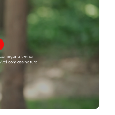
o voo da alma
01:44
paz interior
01:27
sonhos matinais
01:34
oz do instrutor
frescor da floresta
05:00
 começar a treinar
úsica
chuva de verão
02:00
nível com assinatura
silêncio da montanha
02:00
brisa do mar
02:00
a voz do vento
02:00
floresta da primavera
02:00