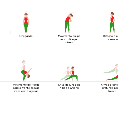
Chegando
Movimento em pé
Rotação em
com inclinação
relaxada
lateral
Movimento de flexão
Kriya do lunge do
Kriya de est
para a frente com as
filho de Anjana
profunda pa
mãos entrelaçadas
frente