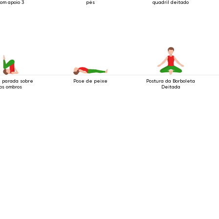
om apoio 3
pés
quadril deitado
 parada sobre
Pose de peixe
Postura da Borboleta
os ombros
Deitada