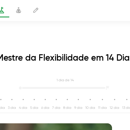
Mestre da Flexibilidade em 14 Dia
1
dia de 14
dia
3 dia
4 dia
5 dia
6 dia
7 dia
8 dia
9 dia
10 dia
11 dia
12 dia
13 di