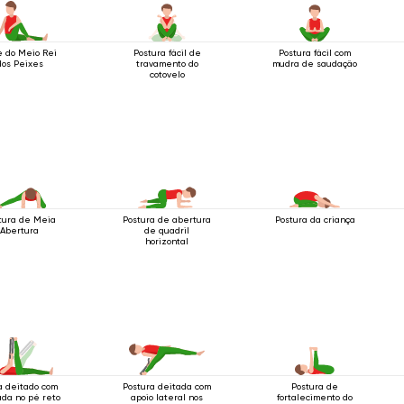
e do Meio Rei
Postura fácil de
Postura fácil com
dos Peixes
travamento do
mudra de saudação
cotovelo
tura de Meia
Postura de abertura
Postura da criança
Abertura
de quadril
horizontal
a deitado com
Postura deitada com
Postura de
da no pé reto
apoio lateral nos
fortalecimento do