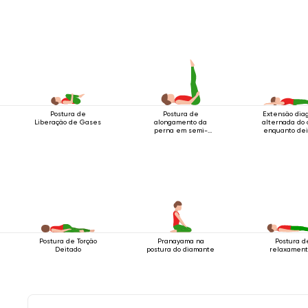
Postura de
Postura de
Extensão dia
Liberação de Gases
alongamento da
alternada do 
perna em semi-
enquanto dei
decúbito
Postura de Torção
Pranayama na
Postura d
Deitado
postura do diamante
relaxament