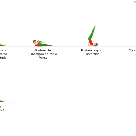
c
gonal
Postura de
Postura corporal
Meia
corpo
Liberação de Meio
invertida
tado
Vento
e
o 3