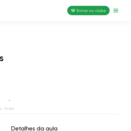
Entrar no clube
s
a
14 dia
Detalhes da aula