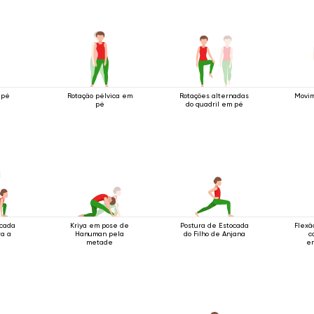
 pé
Rotação pélvica em
Rotações alternadas
Movim
pé
do quadril em pé
ocada
Kriya em pose de
Postura de Estocada
Flexã
ra a
Hanuman pela
do Filho de Anjana
c
metade
en