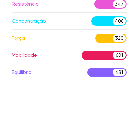
Resistência
347
Concentração
408
Força
328
Mobilidade
601
Equilíbrio
481