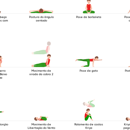
abeça
Postura do ângulo
Pose da borboleta
Pos
os com
sentado
orro
Movimento de
Pose de gato
Pos
Baixo
virada da cobra 2
ma
torção
Movimento de
Rolamento de costas
Kriy
Libertação do Vento
Kriya
pega