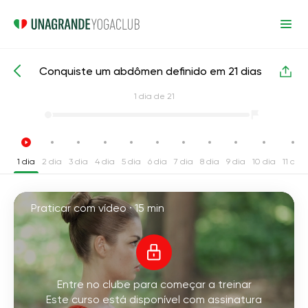
Conquiste um abdômen definido em 21 dias
Cursos de yoga intensivos
Imprensa
1
dia de 21
1 dia
2 dia
3 dia
4 dia
5 dia
6 dia
7 dia
8 dia
9 dia
10 dia
11 dia
Praticar com vídeo ·
15 min
Entre no clube para começar a treinar
Este curso está disponível com assinatura