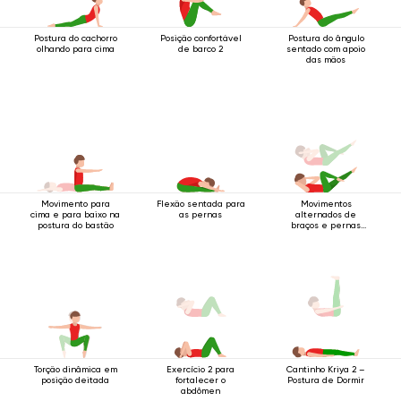
Postura do cachorro
Posição confortável
Postura do ângulo
olhando para cima
de barco 2
sentado com apoio
das mãos
Movimento para
Flexão sentada para
Movimentos
cima e para baixo na
as pernas
alternados de
postura do bastão
braços e pernas
enquanto deitado
de costas
Torção dinâmica em
Exercício 2 para
Cantinho Kriya 2 –
posição deitada
fortalecer o
Postura de Dormir
abdômen