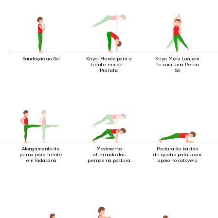
Saudação ao Sol
Kriya: Flexão para a
Kriya Meia Lua em
frente em pé –
Pé com Uma Perna
Prancha
Só
Alongamento de
Movimento
Postura do bastão
perna para frente
alternado das
de quatro patas com
em Tadasana
pernas na postura
apoio no cotovelo
do bastão de quatro
apoios