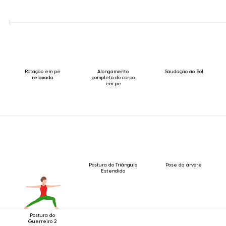
Rotação em pé
Alongamento
Saudação ao Sol
relaxada
completo do corpo
em pé
Postura do Triângulo
Pose da árvore
Estendido
Postura do
Guerreiro 2