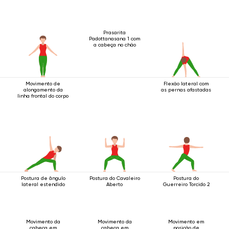
Prasarita
Padottanasana 1 com
a cabeça no chão
Movimento de
Flexão lateral com
alongamento da
as pernas afastadas
linha frontal do corpo
Postura de ângulo
Postura do Cavaleiro
Postura do
lateral estendido
Aberto
Guerreiro Torcido 2
Movimento da
Movimento da
Movimento em
cabeça em
cabeça em
posição de