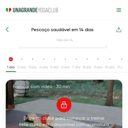
Pescoço saudável em 14 dias
Cursos de yoga intensivos
Pescoço
1
dia de 14
1 dia
2 dia
3 dia
4 dia
5 dia
6 dia
7 dia
8 dia
9 dia
10 dia
11 dia
Praticar com vídeo ·
30 min
Entre no clube para começar a treinar
Este curso está disponível com assinatura