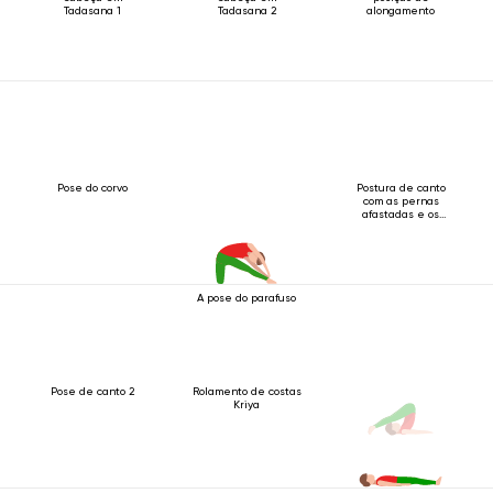
Tadasana 1
Tadasana 2
alongamento
Pose do corvo
Postura de canto
com as pernas
afastadas e os
braços estendidos
para a frente.
A pose do parafuso
Pose de canto 2
Rolamento de costas
Kriya