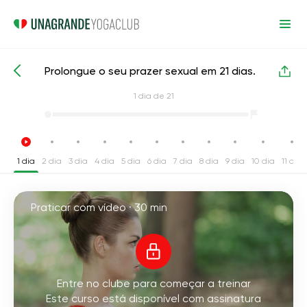
Prolongue o seu prazer sexual em 21 dias.
Cursos de yoga intensivos
Sexo
1
dia de 21
1 dia
2 dia
3 dia
4 dia
5 dia
6 dia
7 dia
8 dia
9 dia
10 dia
11 dia
Praticar com vídeo ·
30 min
Entre no clube para começar a treinar
Este curso está disponível com assinatura