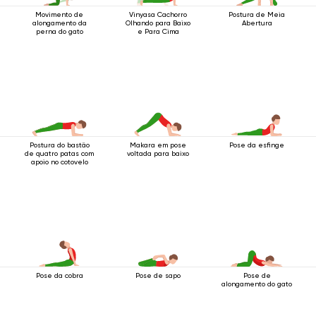
Movimento de
Vinyasa Cachorro
Postura de Meia
alongamento da
Olhando para Baixo
Abertura
perna do gato
e Para Cima
Postura do bastão
Makara em pose
Pose da esfinge
de quatro patas com
voltada para baixo
apoio no cotovelo
Pose da cobra
Pose de sapo
Pose de
alongamento do gato