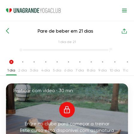
Pare de beber em 21 dias
Cursos de yoga intensivos
Hábitos
1
dia de 21
1 dia
2 dia
3 dia
4 dia
5 dia
6 dia
7 dia
8 dia
9 dia
10 dia
11 dia
Praticar com vídeo ·
30 min
Entre no clube para começar a treinar
Este curso está disponível com assinatura