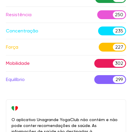
Resistência
250
Concentração
235
Força
227
Mobilidade
302
Equilíbrio
299
O aplicativo Unagrande YogaClub não contém e não
pode conter recomendações de saúde. As
informações de saúde são destinadas à