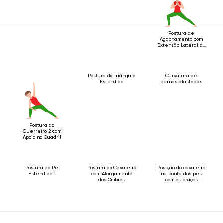
Postura de
Agachamento com
Extensão Lateral da
Perna
Postura do Triângulo
Curvatura de
Estendido
pernas afastadas
Postura do
Guerreiro 2 com
Apoio no Quadril
Postura do Pé
Postura do Cavaleiro
Posição do cavaleiro
Estendido 1
com Alongamento
na ponta dos pés
dos Ombros
com os braços
estendidos acima da
cabeça