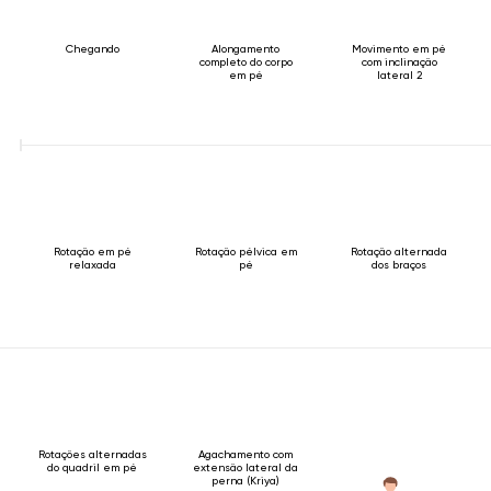
Chegando
Alongamento
Movimento em pé
completo do corpo
com inclinação
em pé
lateral 2
Rotação em pé
Rotação pélvica em
Rotação alternada
relaxada
pé
dos braços
Rotações alternadas
Agachamento com
do quadril em pé
extensão lateral da
perna (Kriya)