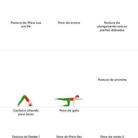
Postura da Meia Lua
Pose da árvore
Postura de
em Pé
alongamento com os
joelhos dobrados
Postura da prancha
Cachorro olhando
Pose de gato
para baixo
Postura do Pombo 1
Pose do Meio Rei
Pose de canto 2