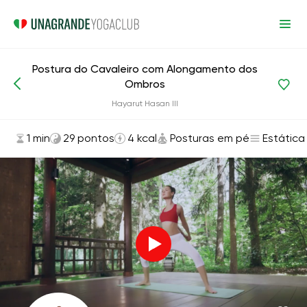
Postura do Cavaleiro com Alongamento dos
Ombros
Asanas e exercícios
Posturas em pé
Hayarut Hasan III
1 min
29 pontos
4 kcal
Posturas em pé
Estática