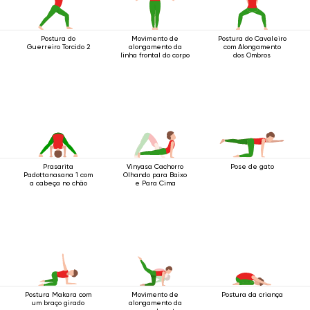
Postura do
Movimento de
Postura do Cavaleiro
Guerreiro Torcido 2
alongamento da
com Alongamento
linha frontal do corpo
dos Ombros
Prasarita
Vinyasa Cachorro
Pose de gato
Padottanasana 1 com
Olhando para Baixo
a cabeça no chão
e Para Cima
Postura Makara com
Movimento de
Postura da criança
um braço girado
alongamento da