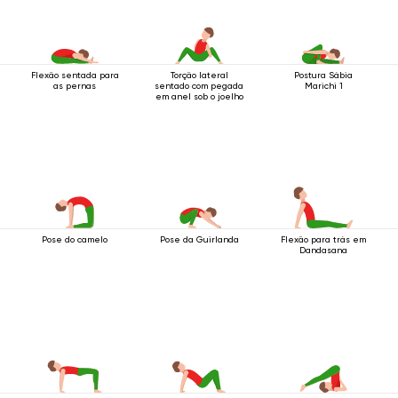
Flexão sentada para
Torção lateral
Postura Sábia
as pernas
sentado com pegada
Marichi 1
em anel sob o joelho
Pose do camelo
Pose da Guirlanda
Flexão para trás em
Dandasana