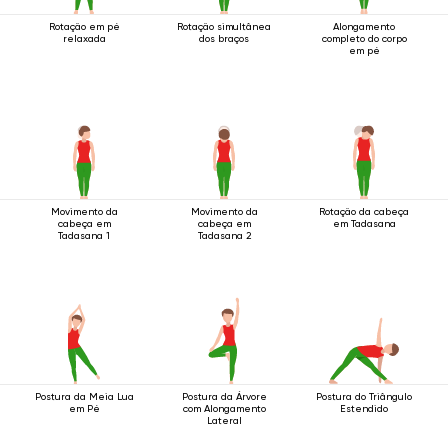
Rotação em pé
Rotação simultânea
Alongamento
relaxada
dos braços
completo do corpo
em pé
Movimento da
Movimento da
Rotação da cabeça
cabeça em
cabeça em
em Tadasana
Tadasana 1
Tadasana 2
Postura da Meia Lua
Postura da Árvore
Postura do Triângulo
em Pé
com Alongamento
Estendido
Lateral