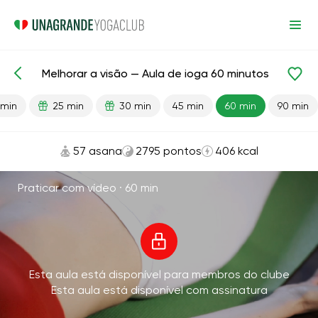
Melhorar a visão — Aula de ioga 60 minutos
Aulas prontas
Visão
 min
25 min
30 min
45 min
60 min
90 min
57 asana
2795 pontos
406 kcal
Praticar com vídeo ·
60 min
Esta aula está disponível para membros do clube
Esta aula está disponível com assinatura