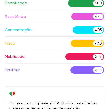
Flexibilidade
500
Resistência
435
Concentração
405
Força
443
Mobilidade
557
Equilíbrio
455
O aplicativo Unagrande YogaClub não contém e não
pode conter recomendações de saúde. As