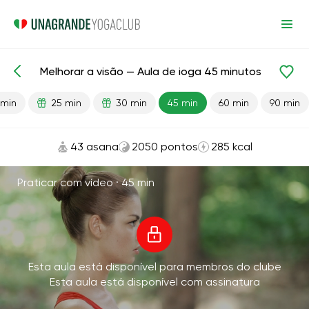
Melhorar a visão — Aula de ioga 45 minutos
Aulas prontas
Visão
 min
25 min
30 min
45 min
60 min
90 min
43 asana
2050 pontos
285 kcal
Praticar com vídeo ·
45 min
Esta aula está disponível para membros do clube
Esta aula está disponível com assinatura