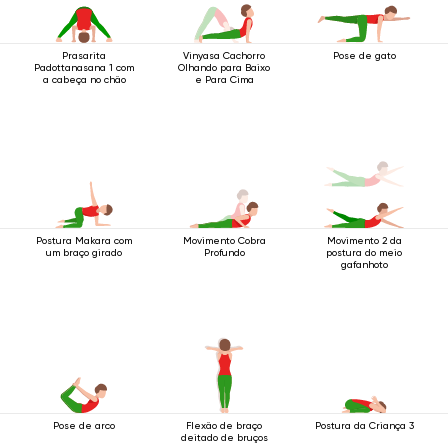
Prasarita
Vinyasa Cachorro
Pose de gato
Padottanasana 1 com
Olhando para Baixo
a cabeça no chão
e Para Cima
Postura Makara com
Movimento Cobra
Movimento 2 da
um braço girado
Profundo
postura do meio
gafanhoto
Pose de arco
Flexão de braço
Postura da Criança 3
deitado de bruços