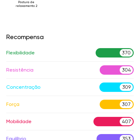
Postura de
relaxamento 2
Recompensa
Flexibilidade
370
Resistência
304
Concentração
309
Força
307
Mobilidade
407
Equilíbrio
353