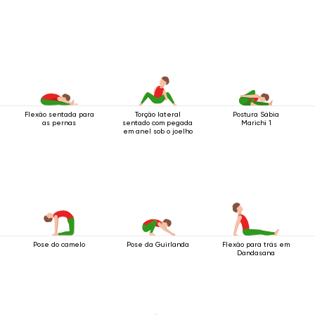
Flexão sentada para
Torção lateral
Postura Sábia
as pernas
sentado com pegada
Marichi 1
em anel sob o joelho
Pose do camelo
Pose da Guirlanda
Flexão para trás em
Dandasana