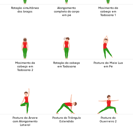
Rotação simultânea
Alongamento
Movimento da
dos braços
completo do corpo
cabeça em
em pé
Tadasana 1
Movimento da
Rotação da cabeça
Postura da Meia Lua
cabeça em
em Tadasana
em Pé
Tadasana 2
Postura da Árvore
Postura do Triângulo
Postura do
com Alongamento
Estendido
Guerreiro 2
Lateral