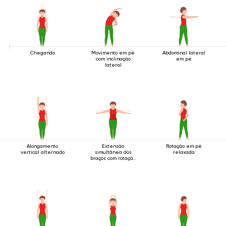
Chegando
Movimento em pé
Abdominal lateral
com inclinação
em pé
lateral
Alongamento
Extensão
Rotação em pé
vertical alternado
simultânea dos
relaxada
braços com rotação
em pé.