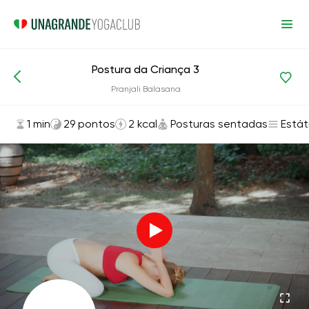
Postura da Criança 3
Asanas e exercícios
Posturas sentadas
Pranjali Balasana
1 min
29 pontos
2 kcal
Posturas sentadas
Estát