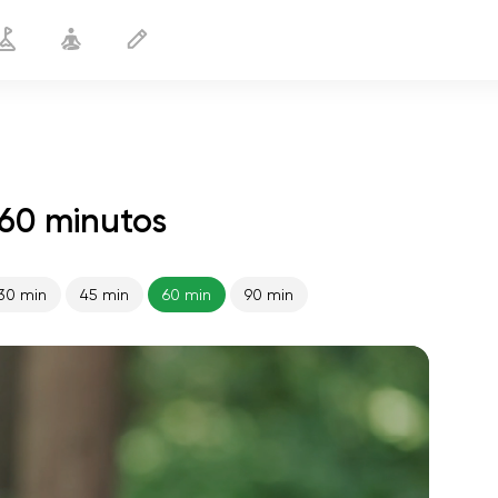
 60 minutos
30 min
45 min
60 min
90 min
o voo da alma
01:44
paz interior
01:27