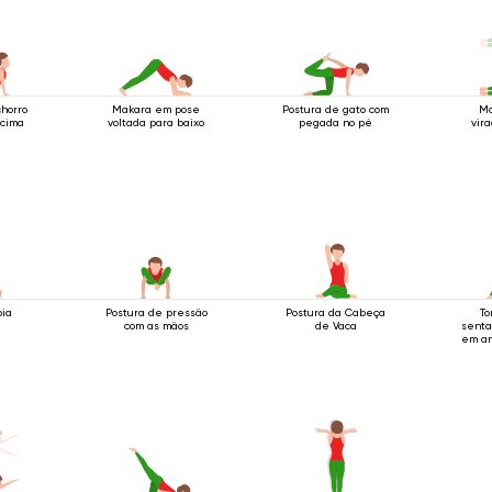
chorro
Makara em pose
Postura de gato com
Mo
 cima
voltada para baixo
pegada no pé
vira
bia
Postura de pressão
Postura da Cabeça
To
com as mãos
de Vaca
senta
em an