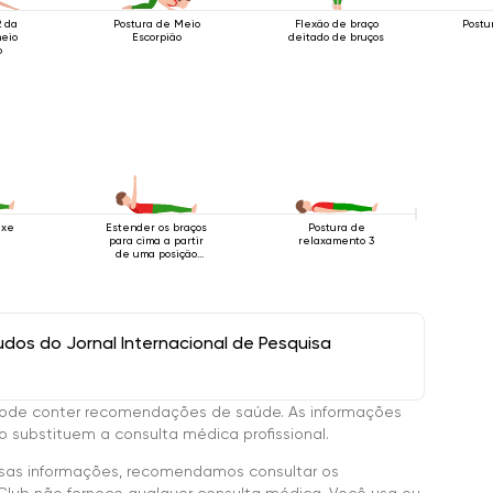
 da
Postura de Meio
Flexão de braço
Postu
meio
Escorpião
deitado de bruços
o
ixe
Estender os braços
Postura de
para cima a partir
relaxamento 3
de uma posição
deitada.
os do Jornal Internacional de Pesquisa
ode conter recomendações de saúde. As informações
 substituem a consulta médica profissional.
sas informações, recomendamos consultar os
Club não fornece qualquer consulta médica. Você usa ou