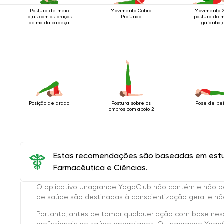
Postura de meio
Movimento Cobra
Movimento 2
lótus com os braços
Profundo
postura do 
acima da cabeça
gafanhot
Posição de arado
Postura sobre os
Pose de pe
ombros com apoio 2
Estas recomendações são baseadas em estud
Farmacêutica e Ciências.
O aplicativo Unagrande YogaClub não contém e não p
de saúde são destinadas à conscientização geral e não
Portanto, antes de tomar qualquer ação com base nes
profissionais de saúde apropriados. O Unagrande Yoga