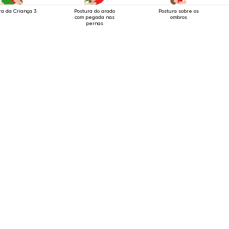
ra da Criança 3
Postura do arado
Postura sobre os
com pegada nas
ombros
pernas