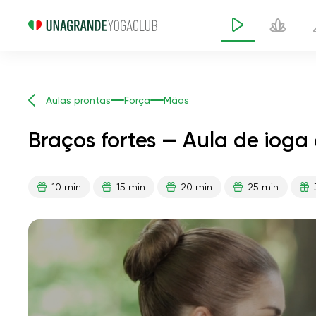
Aulas prontas
Força
Mãos
Braços fortes — Aula de ioga
10 min
15 min
20 min
25 min