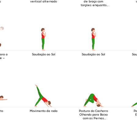
s
vertical alternado
de braço com
torções enquanto
em pé
para a
Saudação ao Sol
Saudação ao Sol
Sau
é –
to
Movimento da roda
Postura do Cachorro
Po
Olhando para Baixo
E
com as Pernas
Entrelaçadas