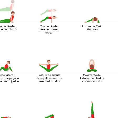
vimento de
Movimento de
Postura de Meia
da da cobra 2
prancha com um
Abertura
braço
rção lateral
Postura do ângulo
Movimento de
do com pegada
de equilíbrio com as
fortalecimento das
el sob o joelho
pernas afastadas
costas sentado