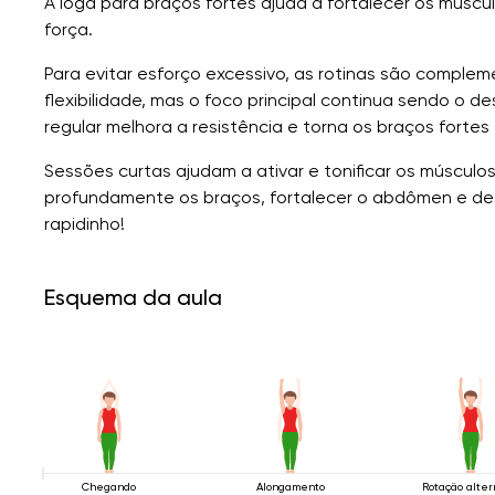
A ioga para braços fortes ajuda a fortalecer os múscu
força.
Para evitar esforço excessivo, as rotinas são comple
flexibilidade, mas o foco principal continua sendo o d
regular melhora a resistência e torna os braços fortes 
Sessões curtas ajudam a ativar e tonificar os músculo
profundamente os braços, fortalecer o abdômen e dese
rapidinho!
Esquema da aula
Chegando
Alongamento
Rotação alte