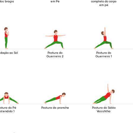
dos braços
em Pé
completo do corpo
em pé
dação ao Sol
Postura do
Postura do
Guerreiro 2
Guerreiro 1
stura do Pé
Postura da prancha
Postura do Sábio
stendido 1
Vasishtha