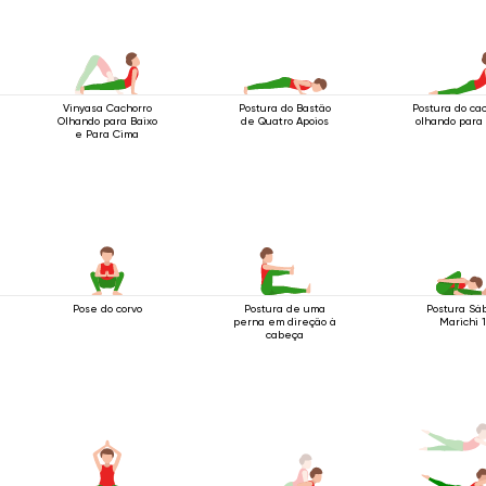
Vinyasa Cachorro
Postura do Bastão
Postura do ca
Olhando para Baixo
de Quatro Apoios
olhando para
e Para Cima
Pose do corvo
Postura de uma
Postura Sá
perna em direção à
Marichi 1
cabeça