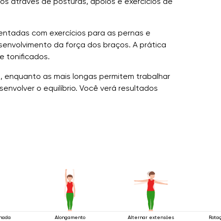
los através de posturas, apoios e exercícios de
mentadas com exercícios para as pernas e
esenvolvimento da força dos braços. A prática
e tonificados.
s, enquanto as mais longas permitem trabalhar
nvolver o equilíbrio. Você verá resultados
rnada
Alongamento
Alternar extensões
Rota