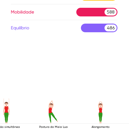
Mobilidade
588
Equilíbrio
486
ção simultânea
Postura da Meia Lua
Alongamento