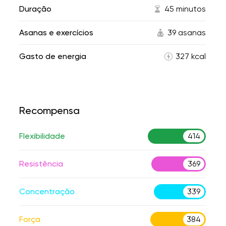
Duração
45 minutos
Asanas e exercícios
39 asanas
Gasto de energia
327 kcal
Recompensa
Flexibilidade
414
Resistência
369
Concentração
339
Força
384