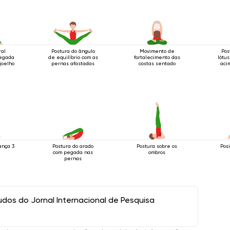
ral
Postura do ângulo
Movimento de
Pos
pegada
de equilíbrio com as
fortalecimento das
lótu
joelho
pernas afastadas
costas sentado
aci
ança 3
Postura do arado
Postura sobre os
Pos
com pegada nas
ombros
pernas
os do Jornal Internacional de Pesquisa