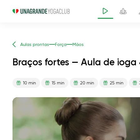
Aulas prontas
Força
Mãos
Braços fortes — Aula de ioga
10 min
15 min
20 min
25 min