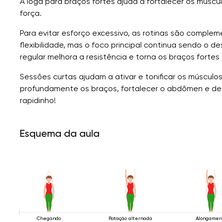
A ioga para braços fortes ajuda a fortalecer os múscu
força.
Para evitar esforço excessivo, as rotinas são comple
flexibilidade, mas o foco principal continua sendo o d
regular melhora a resistência e torna os braços fortes 
Sessões curtas ajudam a ativar e tonificar os músculo
profundamente os braços, fortalecer o abdômen e dese
rapidinho!
Esquema da aula
Chegando
Rotação alternada
Alongamen