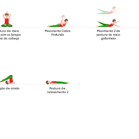
tura de meio
Movimento Cobra
Movimento 2 da
s com os braços
Profundo
postura do meio
ma da cabeça
gafanhoto
ição de arado
Postura de
relaxamento 2