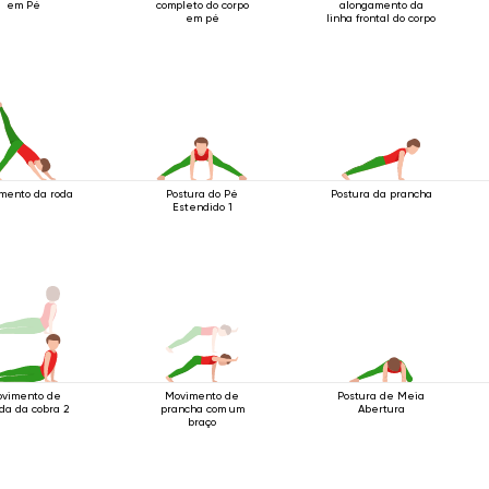
em Pé
completo do corpo
alongamento da
em pé
linha frontal do corpo
mento da roda
Postura do Pé
Postura da prancha
Estendido 1
vimento de
Movimento de
Postura de Meia
da da cobra 2
prancha com um
Abertura
braço