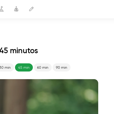
 45 minutos
30 min
45 min
60 min
90 min
o voo da alma
01:44
paz interior
01:27