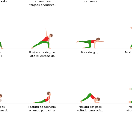
rnado
de braço com
dos braços
torções enquanto
em pé
o
Postura de ângulo
Pose de gato
Movi
 1
lateral estendido
o os
Postura do cachorro
Makara em pose
Mo
ura do
olhando para cima
voltada para baixo
vira