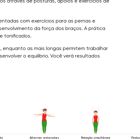
los através de posturas, apoios e exercícios de
mentadas com exercícios para as pernas e
esenvolvimento da força dos braços. A prática
e tonificados.
s, enquanto as mais longas permitem trabalhar
nvolver o equilíbrio. Você verá resultados
to
Alternar extensões
Rotação simultânea
Postu