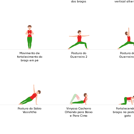
dos braços
vertical alte
Movimento de
Postura do
Postura d
fortalecimento do
Guerreiro 2
Guerreiro
braço em pé
Postura do Sábio
Vinyasa Cachorro
Fortalecend
Vasishtha
Olhando para Baixo
braços na post
e Para Cima
gato