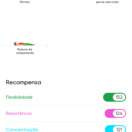
Pernas
perna com cinto
Postura de
relaxamento
Recompensa
Flexibilidade
152
Resistência
124
Concentração
121