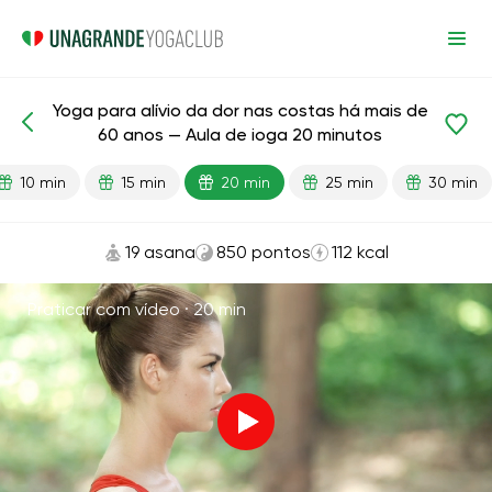
Yoga para alívio da dor nas costas há mais de
Aulas prontas
Idade
60 anos — Aula de ioga 20 minutos
10 min
15 min
20 min
25 min
30 min
19 asana
850 pontos
112 kcal
Praticar com vídeo ·
20 min