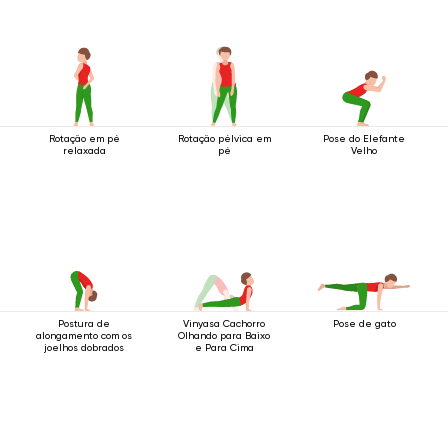
Rotação em pé
Rotação pélvica em
Pose do Elefante
relaxada
pé
Velho
Postura de
Vinyasa Cachorro
Pose de gato
alongamento com os
Olhando para Baixo
joelhos dobrados
e Para Cima