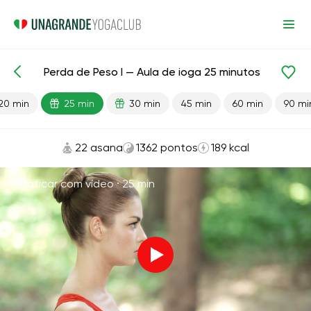
Perda de Peso I — Aula de ioga 25 minutos
Aulas prontas
Perda de peso
20 min
25 min
30 min
45 min
60 min
90 mi
22 asana
1362 pontos
189 kcal
Praticar com vídeo ·
25 min