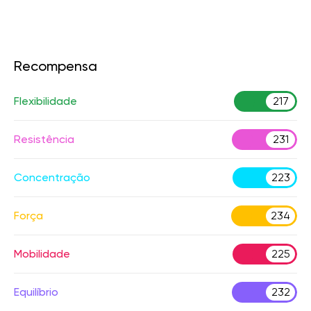
Recompensa
Flexibilidade
217
Resistência
231
Concentração
223
Força
234
Mobilidade
225
Equilíbrio
232