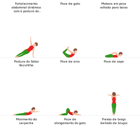
Fortalecimento
Pose de gato
Makara em pose
abdominal dinâmico
voltada para baixo
com a postura do
bastão de quatro
barras com apoio nos
cotovelos.
Postura do Sábio
Pose de arco
Pose de sapo
Vasishtha
Movimento da
Pose de
Flexão de braço
serpente
alongamento do gato
deitado de bruços