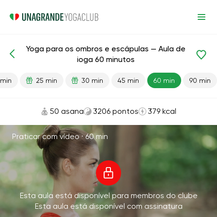
Yoga para os ombros e escápulas — Aula de
Aulas prontas
Ombros
Articulações
Voltar
ioga 60 minutos
 min
25 min
30 min
45 min
60 min
90 min
50 asana
3206 pontos
379 kcal
Praticar com vídeo ·
60 min
Esta aula está disponível para membros do clube
Esta aula está disponível com assinatura