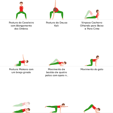
Postura do Cavaleiro
Postura da Deusa
Vinyasa Cachorro
com Alongamento
Kali
Olhando para Baixo
dos Ombros
e Para Cima
Postura Makara com
Movimento de
Movimento do gato
um braço girado
bastão de quatro
patas com apoio no
cotovelo