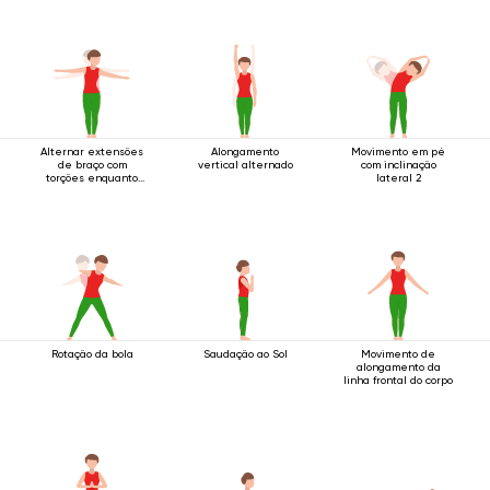
Alternar extensões
Alongamento
Movimento em pé
de braço com
vertical alternado
com inclinação
torções enquanto
lateral 2
em pé
Rotação da bola
Saudação ao Sol
Movimento de
alongamento da
linha frontal do corpo