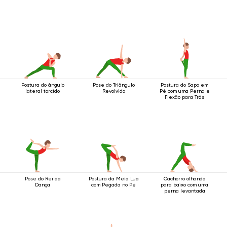
Postura do ângulo
Pose do Triângulo
Postura do Sapo em
lateral torcido
Revolvido
Pé com uma Perna e
Flexão para Trás
Pose do Rei da
Postura da Meia Lua
Cachorro olhando
Dança
com Pegada no Pé
para baixo com uma
perna levantada