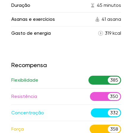
Duração
45 minutos
Asanas e exercícios
41 asana
Gasto de energia
319 kcal
Recompensa
Flexibilidade
385
Resistência
350
Concentração
332
Força
358