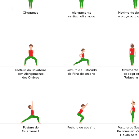
Chegando
Alongamento
Movimento de 
vertical alternado
o braço para o
Postura do Cavaleiro
Postura de Estocada
Movimento
com Alongamento
do Filho de Anjana
cabeça e
dos Ombros
Tadasana 
Postura do
Postura da cadeira
Postura do Sa
Guerreiro 1
Pé com uma P
Flexão para 