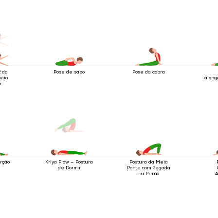
 da
Pose de sapo
Pose da cobra
meio
along
o
orção
Postura da Meia
Kriya Plow – Postura
Ponte com Pegada
de Dormir
na Perna
A