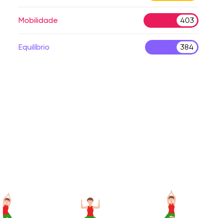
Mobilidade
403
Equilíbrio
384