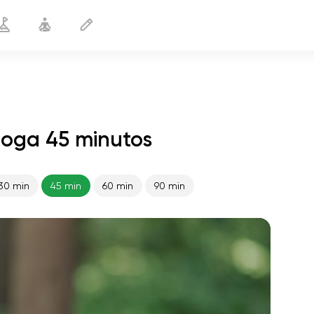
ioga 45 minutos
30 min
45 min
60 min
90 min
o voo da alma
01:44
paz interior
01:27