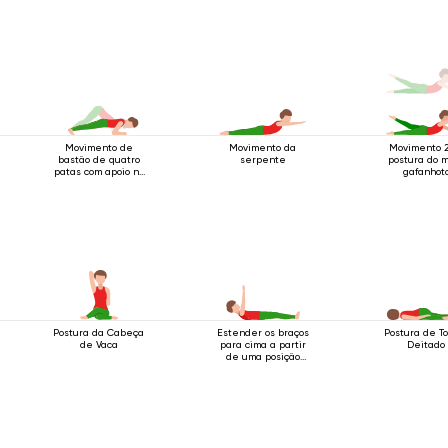
Movimento de
Movimento da
Movimento 2
bastão de quatro
serpente
postura do 
patas com apoio no
gafanhot
cotovelo
Postura da Cabeça
Estender os braços
Postura de T
de Vaca
para cima a partir
Deitado
de uma posição
deitada.