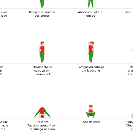
virar
Rotação alternada
Abdominal lateral
Postu
 lado
dos braços
em pé
 da
Movimento da
Rotação da cabeça
Mo
m
cabeça em
em Tadasana
alo
2
Tadasana 1
linha 
po em
Prasarita
Pose do corvo
Vin
erna e
Padottanasana 1 com
Olha
Trás
a cabeça no chão
e