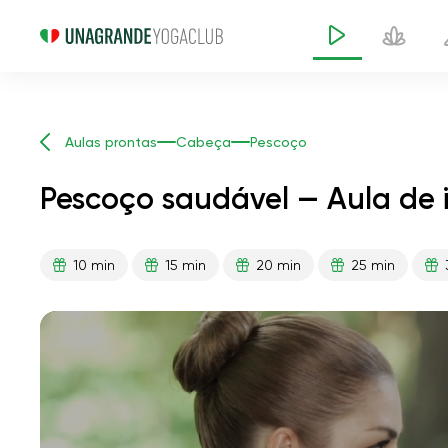
Aulas prontas
Cabeça
Pescoço
Pescoço saudável — Aula de 
10 min
15 min
20 min
25 min