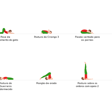
Pose de
Postura da Criança 3
Flexão sentada para
amento do gato
as pernas
Postura do
Posição de arado
Postura sobre os
Guerreiro
ombros com apoio 2
dormecido