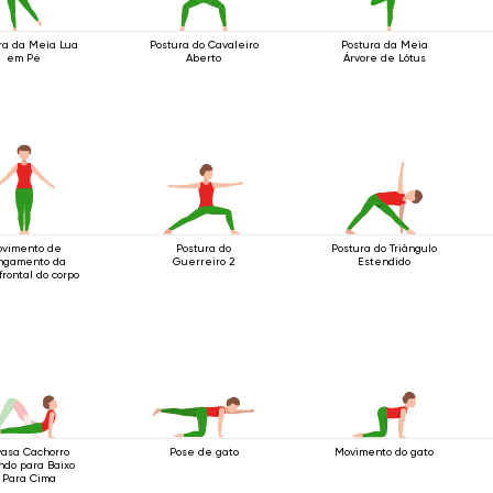
ra da Meia Lua
Postura do Cavaleiro
Postura da Meia
em Pé
Aberto
Árvore de Lótus
vimento de
Postura do
Postura do Triângulo
ngamento da
Guerreiro 2
Estendido
frontal do corpo
yasa Cachorro
Pose de gato
Movimento do gato
ndo para Baixo
 Para Cima