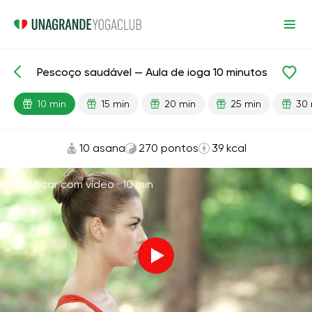
Pescoço saudável — Aula de ioga 10 minutos
Aulas prontas
Cabeça
Pescoço
10 min
15 min
20 min
25 min
30 
10 asana
270 pontos
39 kcal
Praticar com vídeo ·
10 min