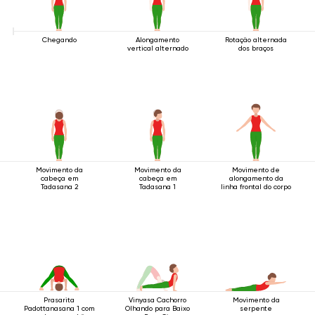
Chegando
Alongamento
Rotação alternada
vertical alternado
dos braços
Movimento da
Movimento da
Movimento de
cabeça em
cabeça em
alongamento da
Tadasana 2
Tadasana 1
linha frontal do corpo
Prasarita
Vinyasa Cachorro
Movimento da
Padottanasana 1 com
Olhando para Baixo
serpente