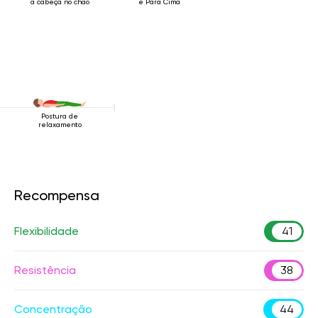
a cabeça no chão
e Para Cima
Postura de
relaxamento
Recompensa
Flexibilidade
41
Resistência
38
Concentração
44