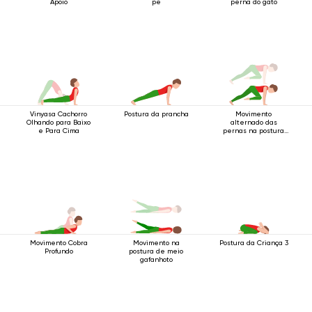
Apoio
pé
perna do gato
Vinyasa Cachorro
Postura da prancha
Movimento
Olhando para Baixo
alternado das
e Para Cima
pernas na postura
do bastão de quatro
apoios
Movimento Cobra
Postura da Criança 3
Movimento na
Profundo
postura de meio
gafanhoto