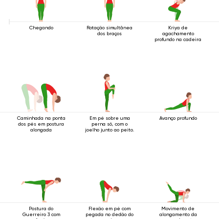
Chegando
Rotação simultânea
Kriya de
dos braços
agachamento
profundo na cadeira
Caminhada na ponta
Em pé sobre uma
Avanço profundo
dos pés em postura
perna só, com o
alongada
joelho junto ao peito.
Postura do
Flexão em pé com
Movimento de
Guerreiro 3 com
pegada no dedão do
alongamento da