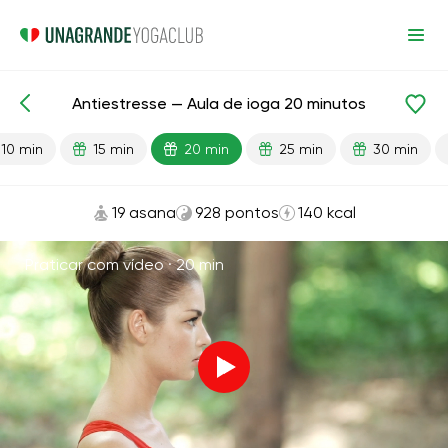
Antiestresse — Aula de ioga 20 minutos
Aulas prontas
Relaxamento
Antiestresse
10 min
15 min
20 min
25 min
30 min
19 asana
928 pontos
140 kcal
Praticar com vídeo ·
20 min