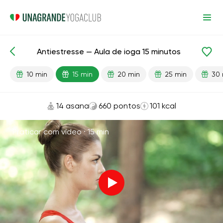
Antiestresse — Aula de ioga 15 minutos
Aulas prontas
Relaxamento
Antiestresse
10 min
15 min
20 min
25 min
30 
14 asana
660 pontos
101 kcal
Praticar com vídeo ·
15 min