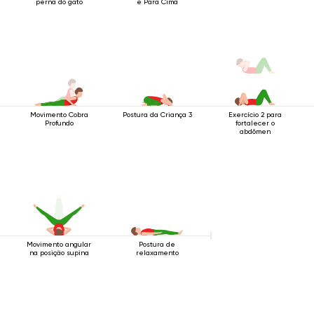
perna do gato
e Para Cima
Movimento Cobra
Postura da Criança 3
Exercício 2 para
Profundo
fortalecer o
abdômen
Movimento angular
Postura de
na posição supina
relaxamento