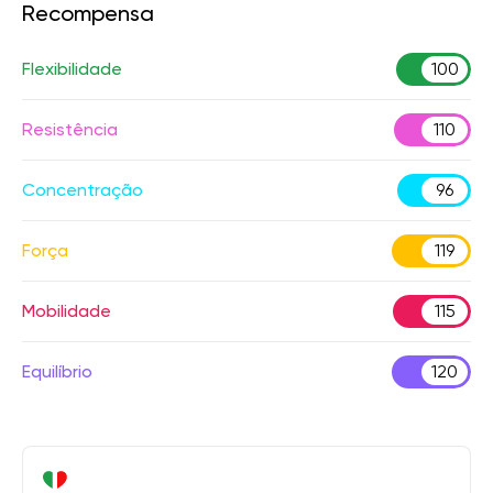
Recompensa
Flexibilidade
100
Resistência
110
Concentração
96
Força
119
Mobilidade
115
Equilíbrio
120