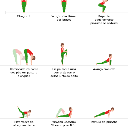
Chegando
Rotação simultânea
Kriya de
dos braços
agachamento
profundo na cadeira
Caminhada na ponta
Em pé sobre uma
Avanço profundo
dos pés em postura
perna só, com o
alongada
joelho junto ao peito.
Movimento de
Vinyasa Cachorro
Postura da prancha
alongamento da
Olhando para Baixo