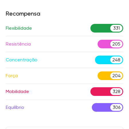
Recompensa
Flexibilidade
331
Resistência
205
Concentração
248
Força
204
Mobilidade
328
Equilíbrio
306