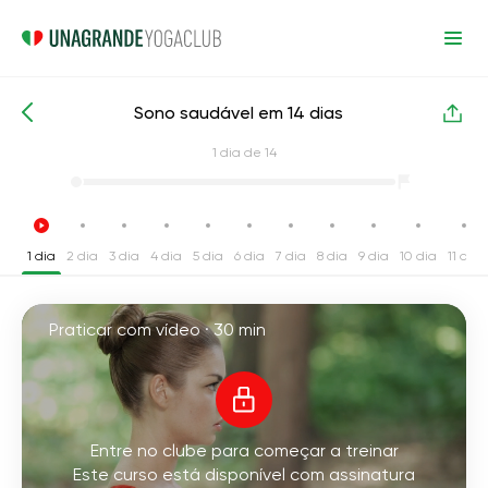
Sono saudável em 14 dias
Cursos de yoga intensivos
Sonhar
1
dia de 14
1 dia
2 dia
3 dia
4 dia
5 dia
6 dia
7 dia
8 dia
9 dia
10 dia
11 dia
Praticar com vídeo ·
30 min
Entre no clube para começar a treinar
Este curso está disponível com assinatura