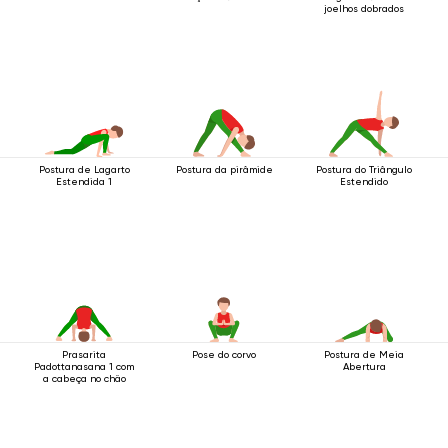
joelhos dobrados
Postura de Lagarto
Postura da pirâmide
Postura do Triângulo
Estendida 1
Estendido
Prasarita
Pose do corvo
Postura de Meia
Padottanasana 1 com
Abertura
a cabeça no chão