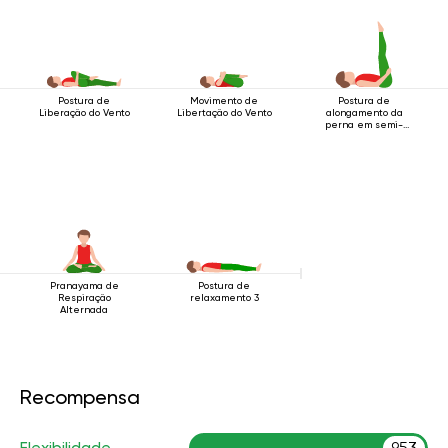
Postura de
Movimento de
Postura de
Liberação do Vento
Libertação do Vento
alongamento da
perna em semi-
decúbito
Pranayama de
Postura de
Respiração
relaxamento 3
Alternada
Recompensa
Flexibilidade
953