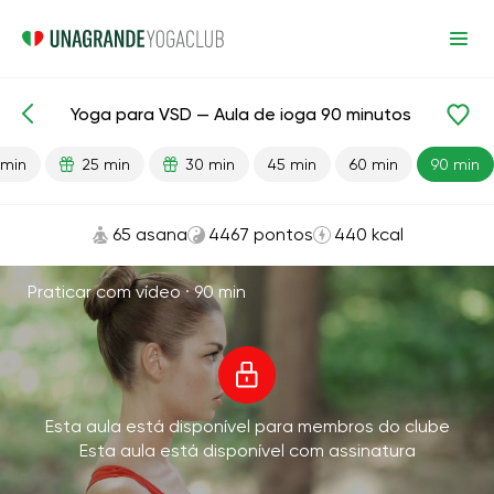
Yoga para VSD — Aula de ioga 90 minutos
Aulas prontas
Antiestresse
Cardio
 min
25 min
30 min
45 min
60 min
90 min
65 asana
4467 pontos
440 kcal
Praticar com vídeo ·
90 min
Esta aula está disponível para membros do clube
Esta aula está disponível com assinatura