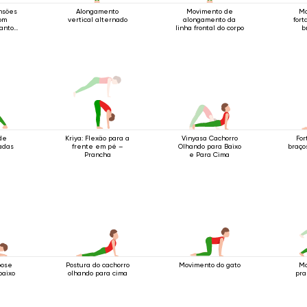
nsões
Alongamento
Movimento de
Mo
om
vertical alternado
alongamento da
fort
anto
linha frontal do corpo
b
de
Kriya: Flexão para a
Vinyasa Cachorro
For
adas
frente em pé –
Olhando para Baixo
braço
Prancha
e Para Cima
pose
Postura do cachorro
Movimento do gato
Mo
baixo
olhando para cima
pra