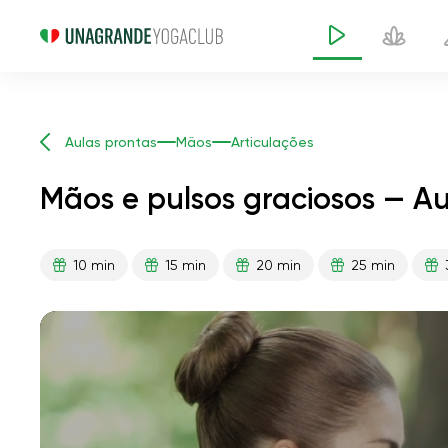
Aulas prontas
Mãos
Articulações
Mãos e pulsos graciosos — Au
10 min
15 min
20 min
25 min