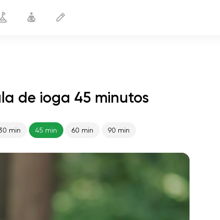
la de ioga 45 minutos
30 min
45 min
60 min
90 min
o voo da alma
01:44
paz interior
01:27