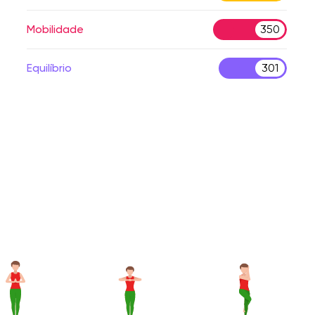
Mobilidade
350
Equilíbrio
301