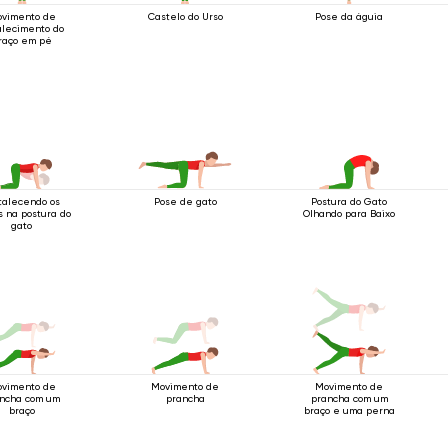
vimento de
Castelo do Urso
Pose da águia
alecimento do
raço em pé
talecendo os
Pose de gato
Postura do Gato
s na postura do
Olhando para Baixo
gato
vimento de
Movimento de
Movimento de
ncha com um
prancha
prancha com um
braço
braço e uma perna