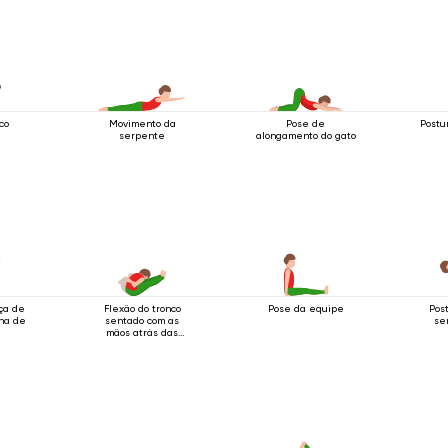
co
Movimento da
Pose de
Postu
serpente
alongamento do gato
ça de
Flexão do tronco
Pose da equipe
Pos
ha de
sentado com as
se
mãos atrás das
costas