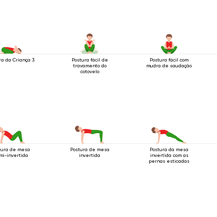
ra da Criança 3
Postura fácil de
Postura fácil com
travamento do
mudra de saudação
cotovelo
tura de mesa
Postura de mesa
Postura da mesa
mi-invertida
invertida
invertida com as
pernas esticadas