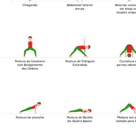
Chegando
Abdominal lateral
Alternar exte
em pé
de braço c
torções enqu
em pé
Postura do Cavaleiro
Postura do Triângulo
Curvatura 
com Alongamento
Estendido
pernas afast
dos Ombros
Postura da prancha
Postura do Bastão
Makara em 
de Quatro Apoios
voltada para 