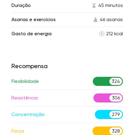
Duração
45 minutos
Asanas e exercícios
46 asanas
Gasto de energia
212 kcal
Recompensa
Flexibilidade
324
Resistência
306
Concentração
279
Força
328