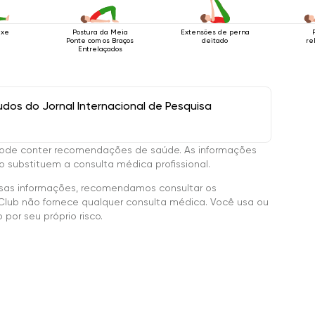
ixe
Postura da Meia
Extensões de perna
Ponte com os Braços
deitado
re
Entrelaçados
os do Jornal Internacional de Pesquisa
ode conter recomendações de saúde. As informações
 substituem a consulta médica profissional.
sas informações, recomendamos consultar os
Club não fornece qualquer consulta médica. Você usa ou
por seu próprio risco.