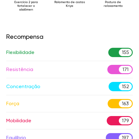
Exercício 2 para
Rolamento de costas
Postura de
fortalecer o
Kriya
relaxamento
abdômen
Recompensa
Flexibilidade
155
Resistência
171
Concentração
152
Força
163
Mobilidade
179
Equilíbrio
197