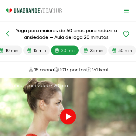
Yoga para maiores de 60 anos para reduzir a
Aulas prontas
Idade
ansiedade — Aula de ioga 20 minutos
10 min
15 min
20 min
25 min
30 min
18 asana
1017 pontos
151 kcal
Praticar com vídeo ·
20 min