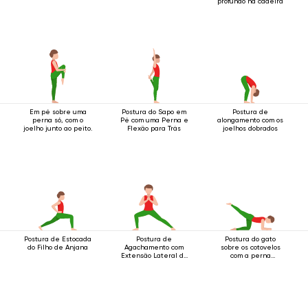
profundo na cadeira
Em pé sobre uma
Postura do Sapo em
Postura de
perna só, com o
Pé com uma Perna e
alongamento com os
joelho junto ao peito.
Flexão para Trás
joelhos dobrados
Postura de Estocada
Postura de
Postura do gato
do Filho de Anjana
Agachamento com
sobre os cotovelos
Extensão Lateral da
com a perna
Perna
levantada para trás