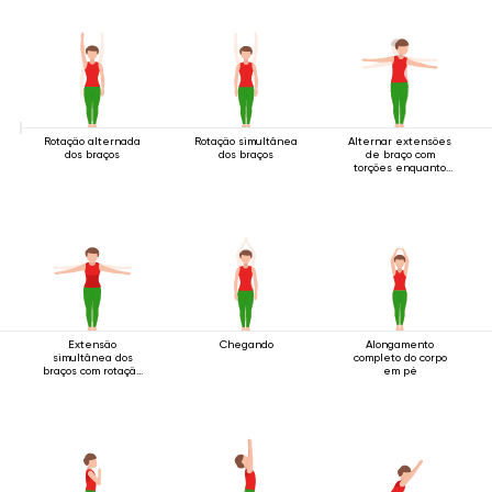
Rotação alternada
Rotação simultânea
Alternar extensões
dos braços
dos braços
de braço com
torções enquanto
em pé
Extensão
Chegando
Alongamento
simultânea dos
completo do corpo
braços com rotação
em pé
em pé.