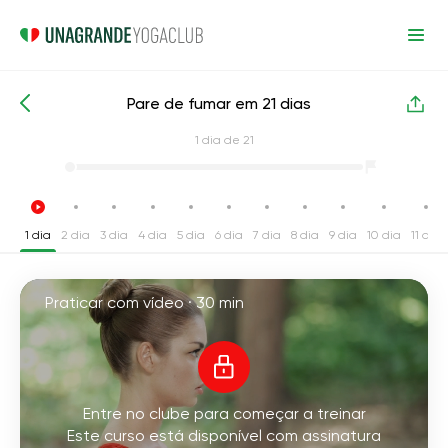
Pare de fumar em 21 dias
Cursos de yoga intensivos
Hábitos
1
dia de 21
1 dia
2 dia
3 dia
4 dia
5 dia
6 dia
7 dia
8 dia
9 dia
10 dia
11 dia
Praticar com vídeo ·
30 min
Entre no clube para começar a treinar
Este curso está disponível com assinatura