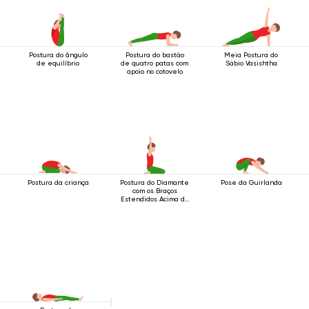
Postura do ângulo
Postura do bastão
Meia Postura do
de equilíbrio
de quatro patas com
Sábio Vasishtha
apoio no cotovelo
Postura da criança
Postura do Diamante
Pose da Guirlanda
com os Braços
Estendidos Acima da
Cabeça