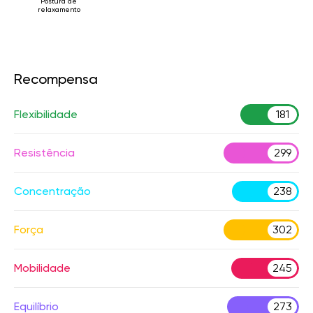
Postura de
relaxamento
Recompensa
Flexibilidade
181
Resistência
299
Concentração
238
Força
302
Mobilidade
245
Equilíbrio
273