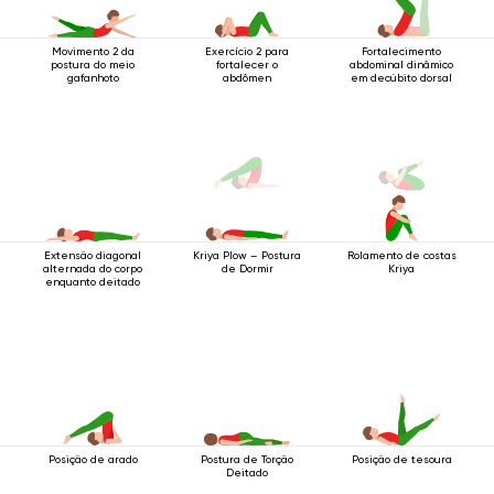
Movimento 2 da
Exercício 2 para
Fortalecimento
postura do meio
fortalecer o
abdominal dinâmico
gafanhoto
abdômen
em decúbito dorsal
Extensão diagonal
Rolamento de costas
Kriya Plow – Postura
alternada do corpo
Kriya
de Dormir
enquanto deitado
Posição de arado
Postura de Torção
Posição de tesoura
Deitado