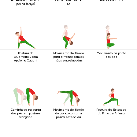
extensão lateral da
Pé com Uma Perna
Árvore de Lótus
perna (Kriya)
Só
Postura do
Movimento de flexão
Movimento na ponta
Guerreiro 2 com
para a frente com as
dos pés
Apoio no Quadril
mãos entrelaçadas
Caminhada na ponta
Movimento de flexão
Postura de Estocada
dos pés em postura
do tronco com uma
do Filho de Anjana
alongada
perna estendida
para cima.