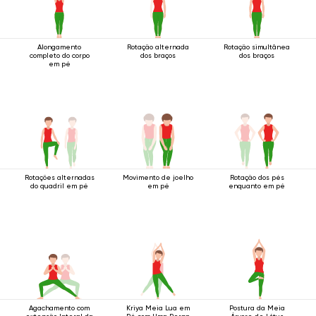
Alongamento
Rotação alternada
Rotação simultânea
completo do corpo
dos braços
dos braços
em pé
Rotações alternadas
Movimento de joelho
Rotação dos pés
do quadril em pé
em pé
enquanto em pé
Agachamento com
Kriya Meia Lua em
Postura da Meia