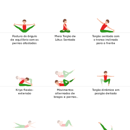
Postura do ângulo
Meia Torção de
Torção sentada com
de equilíbrio com as
Lótus Sentada
o tronco inclinado
pernas afastadas
para a frente
Kriya flexão-
Movimentos
Torção dinâmica em
extensão
alternados de
posição deitada
braços e pernas
enquanto deitado
de costas