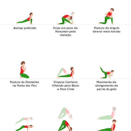
Avanço profundo
Kriya em pose de
Postura de ângulo
Hanuman pela
lateral meio torcido
metade
Postura do Diamante
Vinyasa Cachorro
Movimento de
na Ponta dos Pés
Olhando para Baixo
alongamento da
e Para Cima
perna do gato