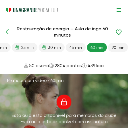
Restauração de energia — Aula de ioga 60
Aulas prontas
Energia
minutos
 min
25 min
30 min
45 min
60 min
90 min
50 asana
2804 pontos
439 kcal
Praticar com vídeo ·
60 min
Esta aula está disponível para membros do clube
Esta aula está disponível com assinatura