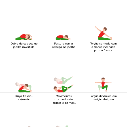
Dobra da cabeça ao
Postura com a
Torção sentada com
joelho invertida
cabeça no joelho
o tronco inclinado
para a frente
Kriya flexão-
Movimentos
Torção dinâmica em
extensão
alternados de
posição deitada
braços e pernas
enquanto deitado
de costas