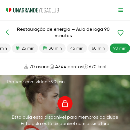
Restauração de energia — Aula de ioga 90
Aulas prontas
Energia
minutos
 min
25 min
30 min
45 min
60 min
90 min
70 asana
4344 pontos
670 kcal
Praticar com vídeo ·
90 min
Esta aula está disponível para membros do clube
Esta aula está disponível com assinatura