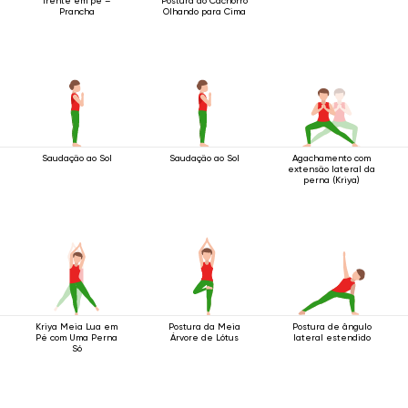
frente em pé –
Postura do Cachorro
Prancha
Olhando para Cima
Saudação ao Sol
Saudação ao Sol
Agachamento com
extensão lateral da
perna (Kriya)
Kriya Meia Lua em
Postura da Meia
Postura de ângulo
Pé com Uma Perna
Árvore de Lótus
lateral estendido
Só