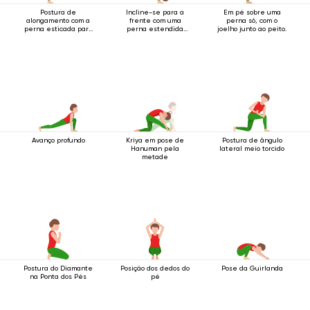
Postura de
Incline-se para a
Em pé sobre uma
alongamento com a
frente com uma
perna só, com o
perna esticada para
perna estendida
joelho junto ao peito.
a frente em pé
para cima.
Avanço profundo
Kriya em pose de
Postura de ângulo
Hanuman pela
lateral meio torcido
metade
Postura do Diamante
Posição dos dedos do
Pose da Guirlanda
na Ponta dos Pés
pé