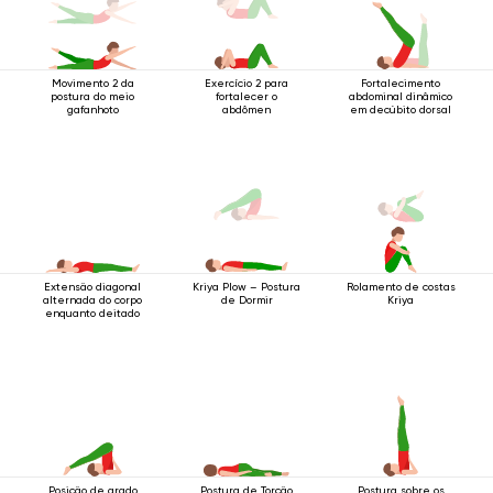
Movimento 2 da
Exercício 2 para
Fortalecimento
postura do meio
fortalecer o
abdominal dinâmico
gafanhoto
abdômen
em decúbito dorsal
Extensão diagonal
Rolamento de costas
Kriya Plow – Postura
alternada do corpo
Kriya
de Dormir
enquanto deitado
Posição de arado
Postura de Torção
Postura sobre os