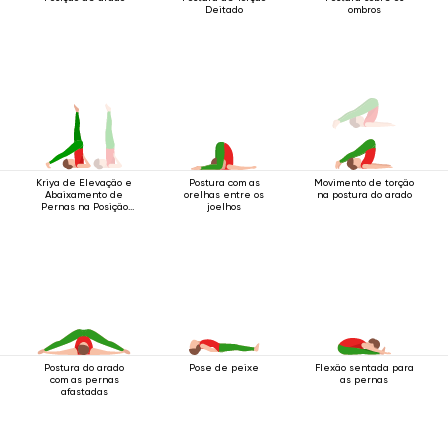
Deitado
ombros
Postura com as
Movimento de torção
Kriya de Elevação e
orelhas entre os
na postura do arado
Abaixamento de
joelhos
Pernas na Posição
de Sobre os Ombros
Postura do arado
Pose de peixe
Flexão sentada para
com as pernas
as pernas
afastadas