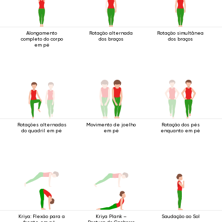
Alongamento
Rotação alternada
Rotação simultânea
completo do corpo
dos braços
dos braços
em pé
Rotações alternadas
Movimento de joelho
Rotação dos pés
do quadril em pé
em pé
enquanto em pé
Kriya: Flexão para a
Saudação ao Sol
Kriya Plank –