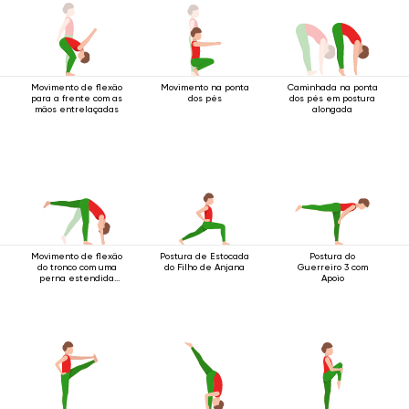
Movimento de flexão
Movimento na ponta
Caminhada na ponta
para a frente com as
dos pés
dos pés em postura
mãos entrelaçadas
alongada
Movimento de flexão
Postura de Estocada
Postura do
do tronco com uma
do Filho de Anjana
Guerreiro 3 com
perna estendida
Apoio
para cima.