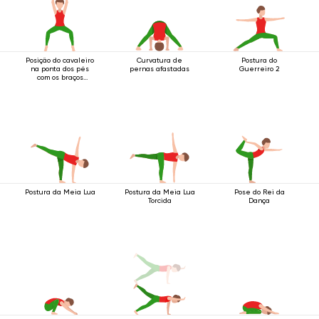
Posição do cavaleiro
Curvatura de
Postura do
na ponta dos pés
pernas afastadas
Guerreiro 2
com os braços
estendidos acima da
cabeça
Postura da Meia Lua
Postura da Meia Lua
Pose do Rei da
Torcida
Dança