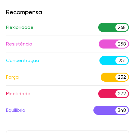
Recompensa
Flexibilidade
268
Resistência
258
Concentração
251
Força
232
Mobilidade
272
Equilíbrio
348