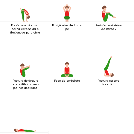
Flexão em pé com a
Posição dos dedos do
Posição confortável
perna estendida e
pé
de barco 2
flexionada para cima
Postura do ângulo
Pose da borboleta
Postura corporal
de equilíbrio com os
invertida
joelhos dobrados