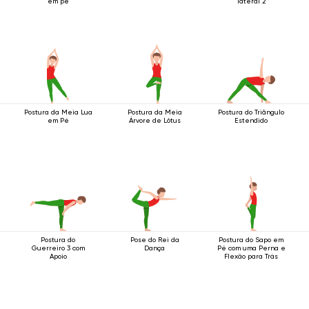
em pé
lateral 2
Postura da Meia Lua
Postura da Meia
Postura do Triângulo
em Pé
Árvore de Lótus
Estendido
Postura do
Pose do Rei da
Postura do Sapo em
Guerreiro 3 com
Dança
Pé com uma Perna e
Apoio
Flexão para Trás