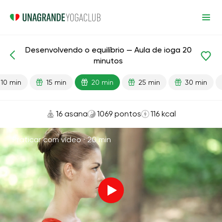
Desenvolvendo o equilíbrio — Aula de ioga 20
Aulas prontas
Equilíbrio
minutos
10 min
15 min
20 min
25 min
30 min
16 asana
1069 pontos
116 kcal
Praticar com vídeo ·
20 min