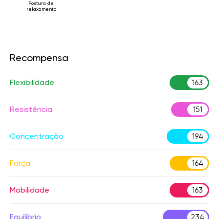
Postura de
relaxamento
Recompensa
Flexibilidade
163
Resistência
151
Concentração
194
Força
164
Mobilidade
163
Equilíbrio
234