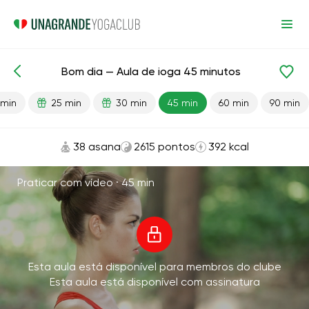
Bom dia — Aula de ioga 45 minutos
Aulas prontas
Energia
 min
25 min
30 min
45 min
60 min
90 min
38 asana
2615 pontos
392 kcal
Praticar com vídeo ·
45 min
Esta aula está disponível para membros do clube
Esta aula está disponível com assinatura