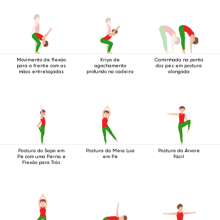
Movimento de flexão
Kriya de
Caminhada na ponta
para a frente com as
agachamento
dos pés em postura
mãos entrelaçadas
profundo na cadeira
alongada
Postura do Sapo em
Postura da Meia Lua
Postura da Árvore
Pé com uma Perna e
em Pé
Fácil
Flexão para Trás