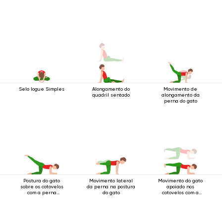
Selo Iogue Simples
Alongamento do
Movimento de
quadril sentado
alongamento da
perna do gato
Postura do gato
Movimento lateral
Movimento do gato
sobre os cotovelos
da perna na postura
apoiado nos
com a perna
do gato
cotovelos com a
levantada para trás
perna abduzida
para o lado