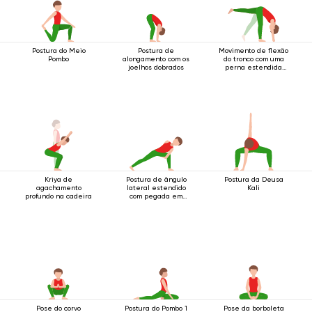
Postura do Meio
Postura de
Movimento de flexão
Pombo
alongamento com os
do tronco com uma
joelhos dobrados
perna estendida
para cima.
Kriya de
Postura de ângulo
Postura da Deusa
agachamento
lateral estendido
Kali
profundo na cadeira
com pegada em
anel abaixo do
joelho
Pose do corvo
Postura do Pombo 1
Pose da borboleta