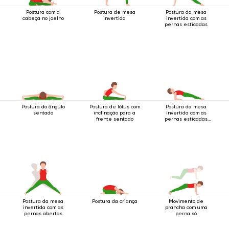
Postura com a
Postura de mesa
Postura da mesa
cabeça no joelho
invertida
invertida com as
pernas esticadas
Postura do ângulo
Postura de lótus com
Postura da mesa
sentado
inclinação para a
invertida com as
frente sentado
pernas esticadas
sobre os cotovelos
Postura da mesa
Postura da criança
Movimento de
invertida com as
prancha com uma
pernas abertas
perna só