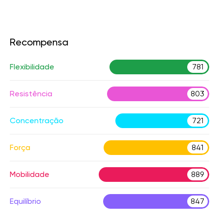
Recompensa
Flexibilidade
781
Resistência
803
Concentração
721
Força
841
Mobilidade
889
Equilíbrio
847