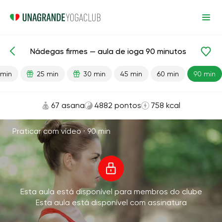
Nádegas firmes — aula de ioga 90 minutos
Aulas prontas
Nádegas
 min
25 min
30 min
45 min
60 min
90 min
67 asana
4882 pontos
758 kcal
Praticar com vídeo ·
90 min
Esta aula está disponível para membros do clube
Esta aula está disponível com assinatura