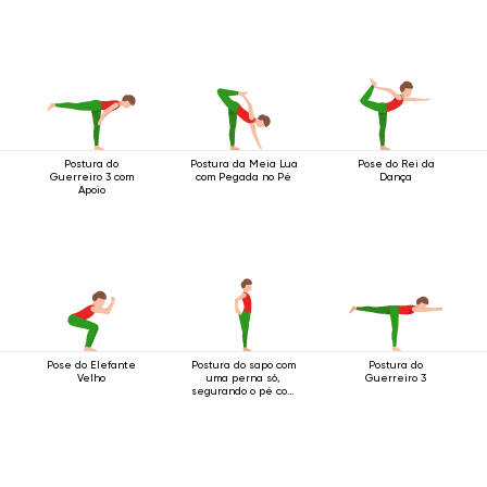
Postura do
Postura da Meia Lua
Pose do Rei da
Guerreiro 3 com
com Pegada no Pé
Dança
Apoio
Pose do Elefante
Postura do sapo com
Postura do
Velho
uma perna só,
Guerreiro 3
segurando o pé com
as duas mãos.