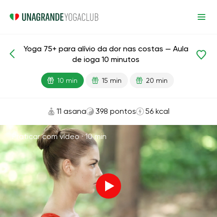
Yoga 75+ para alívio da dor nas costas — Aula
Aulas prontas
Idade
de ioga 10 minutos
10 min
15 min
20 min
11 asana
398 pontos
56 kcal
Praticar com vídeo ·
10 min