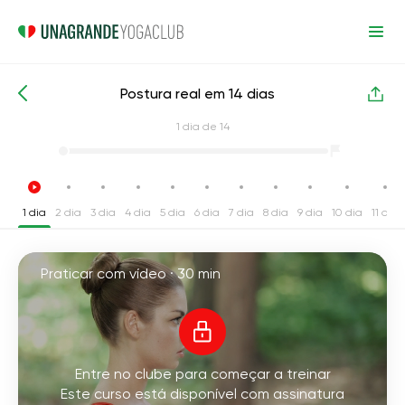
Postura real em 14 dias
Cursos de yoga intensivos
Voltar
1
dia de 14
1 dia
2 dia
3 dia
4 dia
5 dia
6 dia
7 dia
8 dia
9 dia
10 dia
11 dia
Praticar com vídeo ·
30 min
Entre no clube para começar a treinar
Este curso está disponível com assinatura