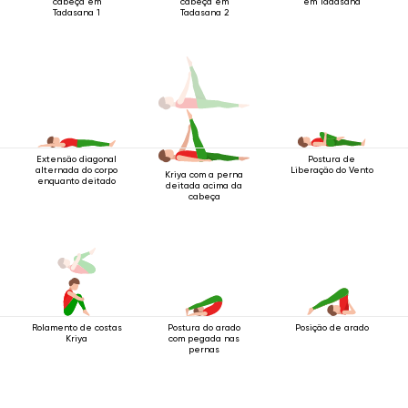
cabeça em
cabeça em
em Tadasana
Tadasana 1
Tadasana 2
Extensão diagonal
Postura de
alternada do corpo
Liberação do Vento
Kriya com a perna
enquanto deitado
deitada acima da
cabeça
Rolamento de costas
Postura do arado
Posição de arado
Kriya
com pegada nas
pernas