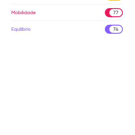
Mobilidade
77
Equilíbrio
74