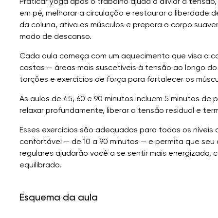
Praticar yoga após o trabalho ajuda a aliviar a tensã
em pé, melhorar a circulação e restaurar a liberdade 
da coluna, ativa os músculos e prepara o corpo suav
modo de descanso.
Cada aula começa com um aquecimento que visa a colu
costas — áreas mais suscetíveis à tensão ao longo do
torções e exercícios de força para fortalecer os mús
As aulas de 45, 60 e 90 minutos incluem 5 minutos de
relaxar profundamente, liberar a tensão residual e te
Esses exercícios são adequados para todos os níveis 
confortável — de 10 a 90 minutos — e permita que seu 
regulares ajudarão você a se sentir mais energizado,
equilibrado.
Esquema da aula