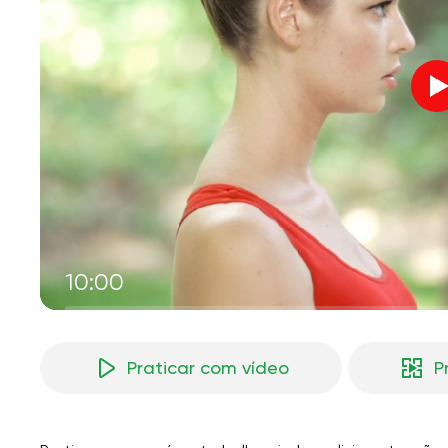
V
M
10:00
Praticar com vídeo
P