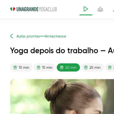
Aulas prontas
Antiestresse
Yoga depois do trabalho — A
10 min
15 min
20 min
25 min