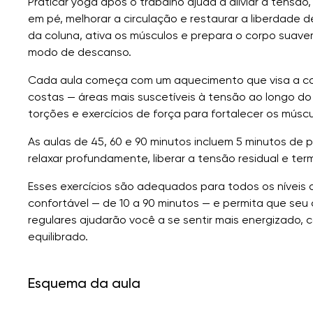
Praticar yoga após o trabalho ajuda a aliviar a tensã
em pé, melhorar a circulação e restaurar a liberdade 
da coluna, ativa os músculos e prepara o corpo suav
modo de descanso.
Cada aula começa com um aquecimento que visa a colu
costas — áreas mais suscetíveis à tensão ao longo do
torções e exercícios de força para fortalecer os mús
As aulas de 45, 60 e 90 minutos incluem 5 minutos de
relaxar profundamente, liberar a tensão residual e te
Esses exercícios são adequados para todos os níveis 
confortável — de 10 a 90 minutos — e permita que seu 
regulares ajudarão você a se sentir mais energizado,
equilibrado.
Esquema da aula