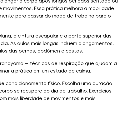
o, alongar o corpo após longos períodos sentado ou
de movimentos. Essa prática melhora a mobilidade
emente para passar do modo de trabalho para o
na, a cintura escapular e a parte superior das
 dia. As aulas mais longas incluem alongamentos,
culos das pernas, abdômen e costas.
 pranayama — técnicas de respiração que ajudam a
rminar a prática em um estado de calma.
de condicionamento físico. Escolha uma duração
corpo se recupere do dia de trabalho. Exercícios
 com mais liberdade de movimentos e mais