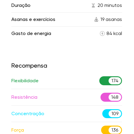
Duração
20 minutos
Asanas e exercícios
19 asanas
Gasto de energia
84 kcal
Recompensa
Flexibilidade
174
Resistência
148
Concentração
109
Força
136