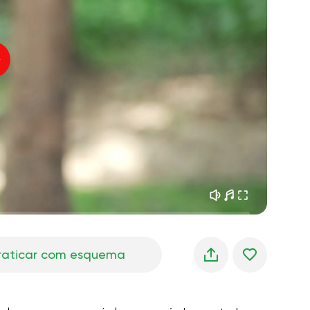
sonhos matinais
01:34
oz do instrutor
frescor da floresta
05:00
úsica
chuva de verão
02:00
silêncio da montanha
02:00
brisa do mar
02:00
a voz do vento
02:00
floresta da primavera
02:00
raticar com esquema