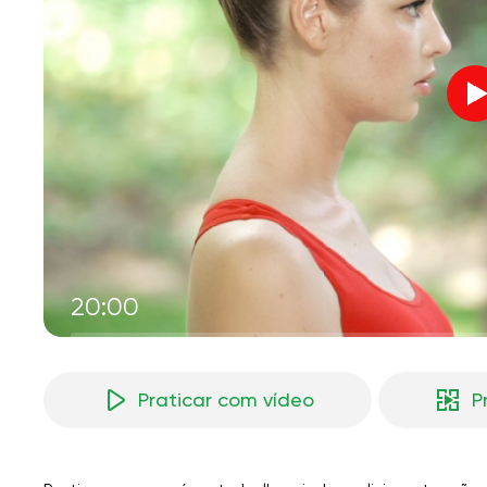
V
M
20:00
Praticar com vídeo
P