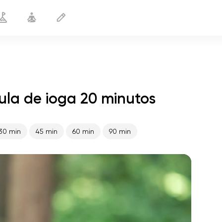
ula de ioga 20 minutos
Yoga depois do trabalho
20 min
30 min
45 min
60 min
90 min
o voo da alma
01:44
paz interior
01:27