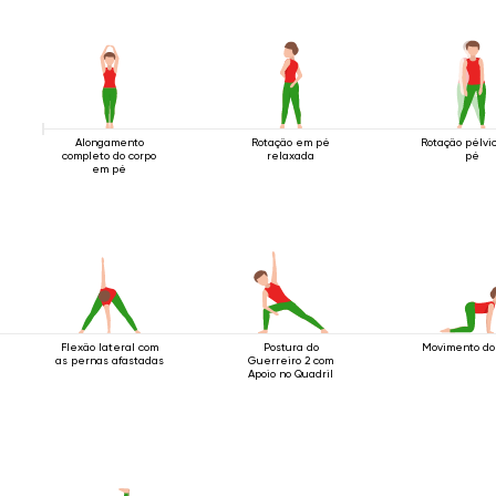
Alongamento
Rotação em pé
Rotação pélvi
completo do corpo
relaxada
pé
em pé
Flexão lateral com
Postura do
Movimento do
as pernas afastadas
Guerreiro 2 com
Apoio no Quadril