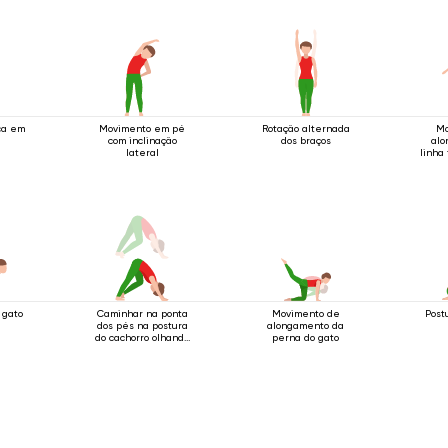
ca em
Movimento em pé
Rotação alternada
Mo
com inclinação
dos braços
alo
lateral
linha 
 gato
Caminhar na ponta
Movimento de
Post
dos pés na postura
alongamento da
do cachorro olhando
perna do gato
para baixo.