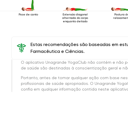
Pose de canto
Extensão diagonal
Postura d
alternada do corpo
relaxamen
enquanto deitado
Estas recomendações são baseadas em estud
Farmacêutica e Ciências.
O aplicativo Unagrande YogaClub não contém e não p
de saúde são destinadas à conscientização geral e não
Portanto, antes de tomar qualquer ação com base nes
profissionais de saúde apropriados. O Unagrande Yoga
confia em qualquer informação contida neste aplicativo 