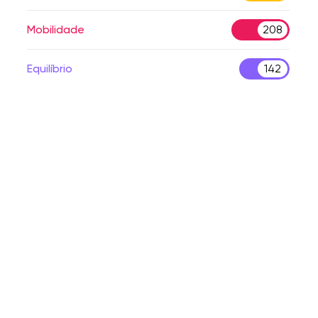
Mobilidade
208
Equilíbrio
142