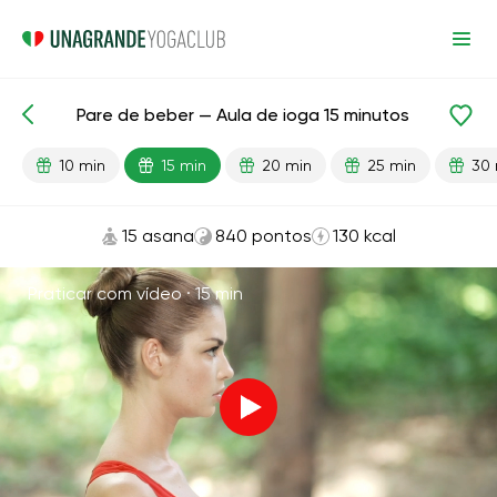
Pare de beber — Aula de ioga 15 minutos
Aulas prontas
Fígado
Hábitos
10 min
15 min
20 min
25 min
30 
15 asana
840 pontos
130 kcal
Praticar com vídeo ·
15 min