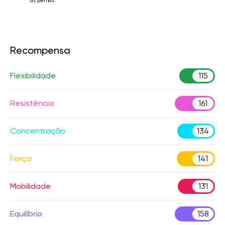
as pernas
Recompensa
Flexibilidade
115
Resistência
161
Concentração
134
Força
141
Mobilidade
131
Equilíbrio
158