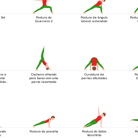
 Sol
Postura do
Postura de ângulo
Postu
Guerreiro 2
lateral estendido
ara a
Cachorro olhando
Curvatura de
Po
uma
para baixo com uma
pernas afastadas
E
dida
perna levantada
.
ando
Postura da prancha
Postura do Sábio
P
o
Vasishtha