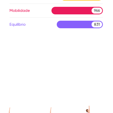
Mobilidade
966
Equilíbrio
831