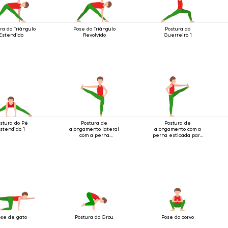
ra do Triângulo
Pose do Triângulo
Postura do
Estendido
Revolvido
Guerreiro 1
stura do Pé
Postura de
Postura de
stendido 1
alongamento lateral
alongamento com a
com a perna
perna esticada para
esticada em pé
a frente em pé
ose de gato
Pose do corvo
Postura do Grou