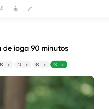
 de ioga 90 minutos
30 min
45 min
60 min
90 min
o voo da alma
01:44
paz interior
01:27