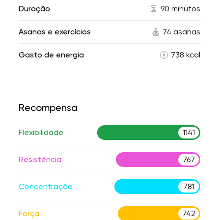
Duração
90 minutos
Asanas e exercícios
74 asanas
Gasto de energia
738 kcal
Recompensa
Flexibilidade
1141
Resistência
767
Concentração
781
Força
742