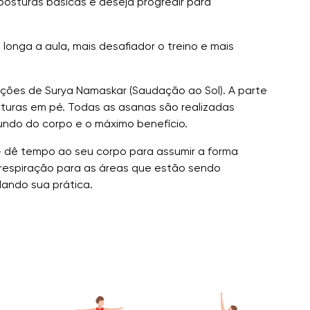
osturas básicas e deseja progredir para
longa a aula, mais desafiador o treino e mais
ões de Surya Namaskar (Saudação ao Sol). A parte
sturas em pé. Todas as asanas são realizadas
undo do corpo e o máximo benefício.
— dê tempo ao seu corpo para assumir a forma
respiração para as áreas que estão sendo
dando sua prática.