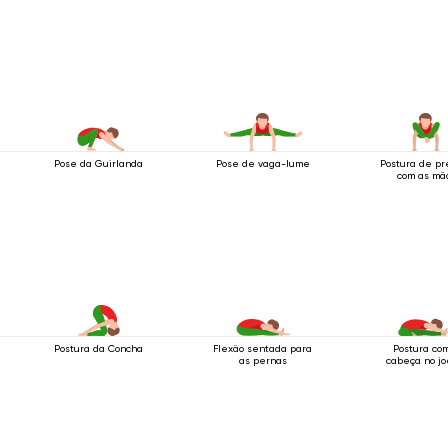
Pose da Guirlanda
Pose de vaga-lume
Postura de pr
com as mã
Postura da Concha
Flexão sentada para
Postura co
as pernas
cabeça no jo