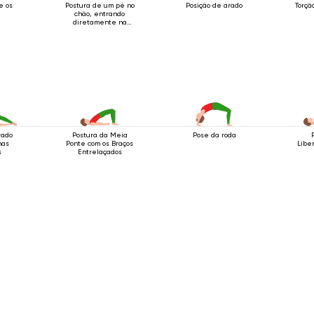
e os
Postura de um pé no
Posição de arado
Torçã
chão, entrando
diretamente na
postura sobre os
ombros.
rado
Postura da Meia
Pose da roda
nas
Ponte com os Braços
Libe
s
Entrelaçados