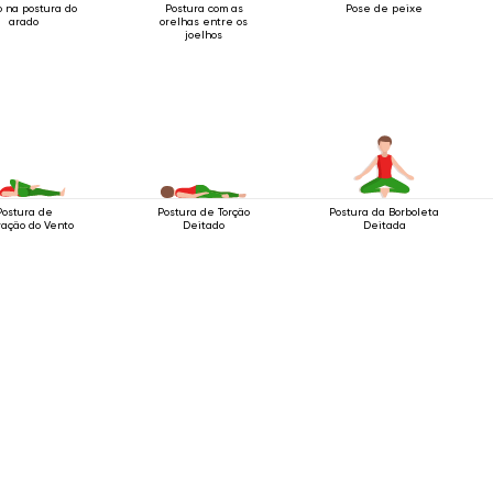
o na postura do
Postura com as
Pose de peixe
arado
orelhas entre os
joelhos
Postura de
Postura de Torção
Postura da Borboleta
ração do Vento
Deitado
Deitada