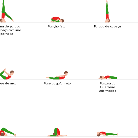
ura de parada
Posição fetal
Parada de cabeça
abeça com uma
perna só
ose de arco
Pose do gafanhoto
Postura do
Guerreiro
Adormecido