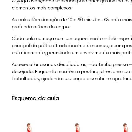
O yoga avançado é indicado para quem já domina as p
elementos mais complexos.
As aulas têm duração de 10 a 90 minutos. Quanto mais 
profundo o foco do corpo.
Cada aula começa com um aquecimento — três repetiç
principal da prática tradicionalmente começa com po
estaticamente, permitindo um envolvimento mais prof
Ao executar asanas desafiadoras, não tenha pressa 
desejada. Enquanto mantém a postura, direcione sua 
trabalhadas, ajudando seu corpo a se abrir e aprofun
Esquema da aula