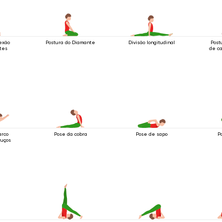
lexão
Postura do Diamante
Divisão longitudinal
Post
tes
de c
arco
Pose da cobra
Pose de sapo
P
ruços