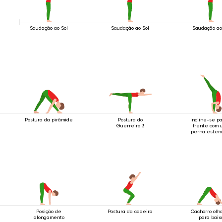
Saudação ao Sol
Saudação ao Sol
Saudação ao
Postura da pirâmide
Postura do
Incline-se p
Guerreiro 3
frente com 
perna esten
para cima
Posição de
Postura da cadeira
Cachorro olh
alongamento
para baix