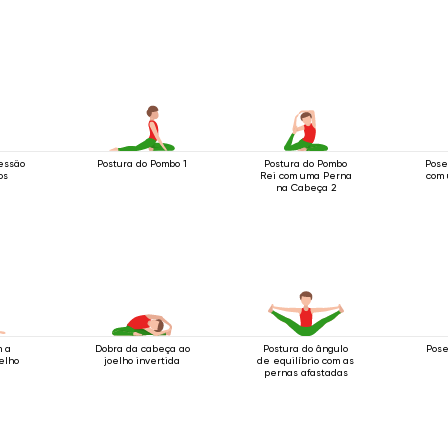
essão
Postura do Pombo 1
Postura do Pombo
Pose
os
Rei com uma Perna
com 
na Cabeça 2
m a
Dobra da cabeça ao
Postura do ângulo
Pose
elho
joelho invertida
de equilíbrio com as
pernas afastadas