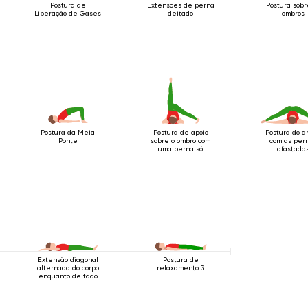
Postura de
Extensões de perna
Postura sobr
Liberação de Gases
deitado
ombros
Postura da Meia
Postura de apoio
Postura do a
Ponte
sobre o ombro com
com as per
uma perna só
afastada
Extensão diagonal
Postura de
alternada do corpo
relaxamento 3
enquanto deitado