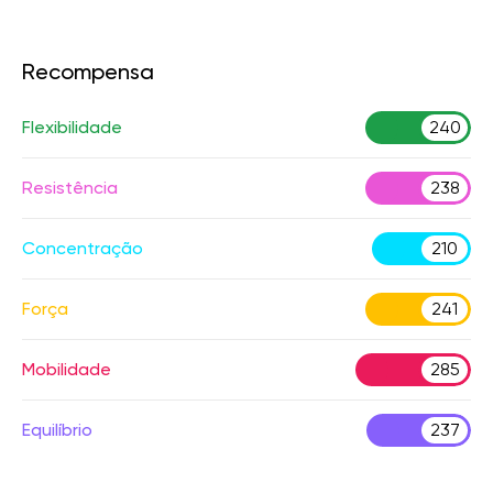
Recompensa
Flexibilidade
240
Resistência
238
Concentração
210
Força
241
Mobilidade
285
Equilíbrio
237