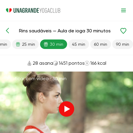
Rins saudáveis — Aula de ioga 30 minutos
Aulas prontas
Rins
 min
25 min
30 min
45 min
60 min
90 min
28 asana
1451 pontos
166 kcal
Praticar com vídeo ·
30 min