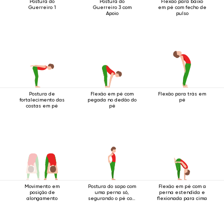
Postura do
Postura do
Flexão para baixo
Guerreiro 1
Guerreiro 3 com
em pé com fecho de
Apoio
pulso
Postura de
Flexão em pé com
Flexão para trás em
fortalecimento das
pegada no dedão do
pé
costas em pé
pé
Movimento em
Postura do sapo com
Flexão em pé com a
posição de
uma perna só,
perna estendida e
alongamento
segurando o pé com
flexionada para cima
as duas mãos.