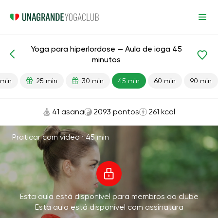
Yoga para hiperlordose — Aula de ioga 45
Aulas prontas
Parte inferior das costas
Voltar
minutos
 min
25 min
30 min
45 min
60 min
90 min
41 asana
2093 pontos
261 kcal
Praticar com vídeo ·
45 min
Esta aula está disponível para membros do clube
Esta aula está disponível com assinatura