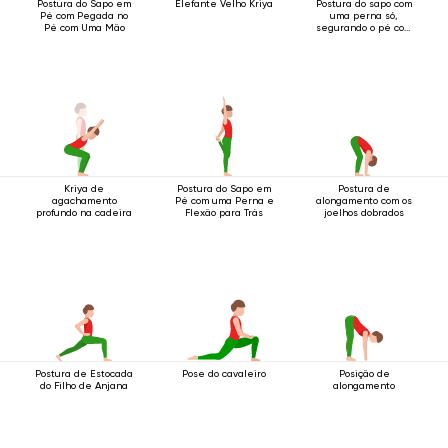
Postura do Sapo em
Elefante Velho Kriya
Postura do sapo com
Pé com Pegada no
uma perna só,
Pé com Uma Mão
segurando o pé com
as duas mãos.
Kriya de
Postura do Sapo em
Postura de
agachamento
Pé com uma Perna e
alongamento com os
profundo na cadeira
Flexão para Trás
joelhos dobrados
Postura de Estocada
Pose do cavaleiro
Posição de
do Filho de Anjana
alongamento