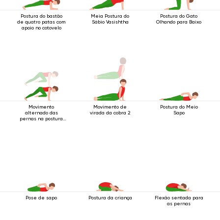
Postura do bastão
Meia Postura do
Postura do Gato
de quatro patas com
Sábio Vasishtha
Olhando para Baixo
apoio no cotovelo
Movimento
Movimento de
Postura do Meio
alternado das
virada da cobra 2
Sapo
pernas na postura
do bastão de quatro
apoios
Pose de sapo
Postura da criança
Flexão sentada para
as pernas