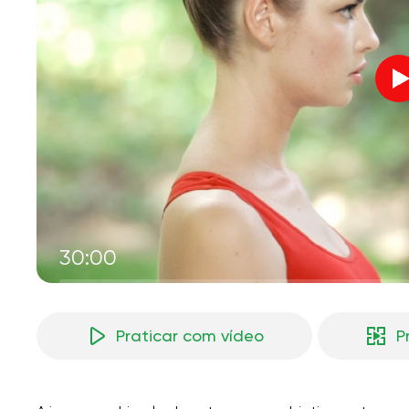
V
M
30:00
Praticar com vídeo
P