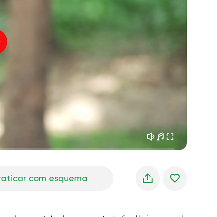
sonhos matinais
01:34
oz do instrutor
frescor da floresta
05:00
úsica
chuva de verão
02:00
silêncio da montanha
02:00
brisa do mar
02:00
a voz do vento
02:00
floresta da primavera
02:00
raticar com esquema