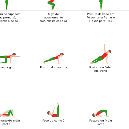
ra do sapo com
Kriya de
Postura do Sapo em
a perna só,
agachamento
Pé com uma Perna e
rando o pé com
profundo na cadeira
Flexão para Trás
 duas mãos.
ose de gato
Postura da prancha
Postura do Sábio
Vasishtha
mento de meia
Pose de canto 2
Postura da Meia
ponte
Ponte