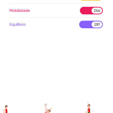
Mobilidade
264
Equilíbrio
281