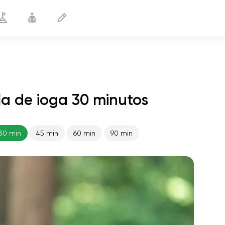
la de ioga 30 minutos
Yoga para hiperlordose
30 min
30 min
45 min
60 min
90 min
o voo da alma
01:44
paz interior
01:27