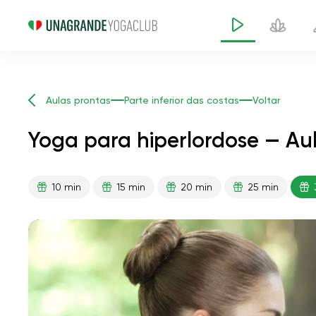
Aulas prontas
Parte inferior das costas
Voltar
Yoga para hiperlordose — Au
10 min
15 min
20 min
25 min