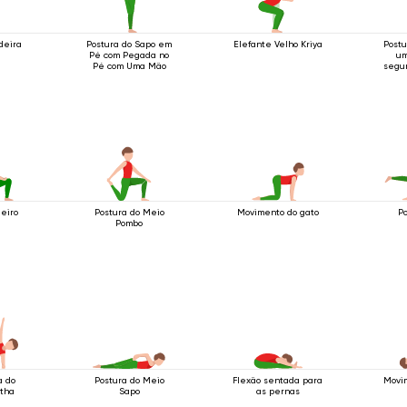
deira
Postura do Sapo em
Elefante Velho Kriya
Postu
Pé com Pegada no
um
Pé com Uma Mão
segu
as
leiro
Postura do Meio
Movimento do gato
P
Pombo
a do
Postura do Meio
Flexão sentada para
Movi
htha
Sapo
as pernas