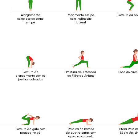
Alongamento
Movimento em pé
Postura da ca
completo do corpo
com inclinação
em pé
lateral
Postura de
Postura de Estocada
Pose do cava
alongamento com os
do Filho de Anjana
joelhos dobrados
Postura de gato com
Postura do bastão
Meia Postur
pegada no pé
de quatro patas com
Sábio Vasis
apoio no cotovelo